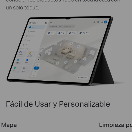
un solo toque.
Fácil de Usar y Personalizable
impieza por Zonas/Habitaciones
H