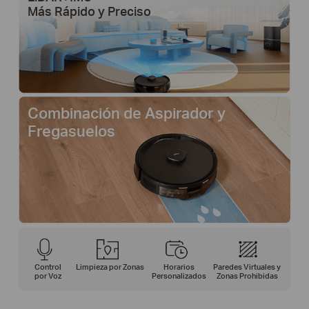
Más Rápido y Preciso
Combinación de Aspirador y
Fregasuelos
Control
Limpieza por Zonas
Horarios
Paredes Virtuales y
por Voz
Personalizados
Zonas Prohibidas