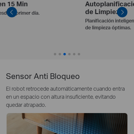
oplanificación de Rutas
Lim
Limpieza
Mu
ificación inteligente de zonas y rutas
Limp
impieza óptimas.
cuen
come
Sensor Anti Bloqueo
El robot retrocede automáticamente cuando entra
en un espacio con altura insuficiente, evitando
quedar atrapado.