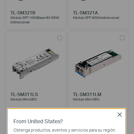
TL-SM321B
TL-SM321A
Módulo SFP 1000Base-BX WDM
Módulo SFP WDM bidireccional
bidireccional
TL-SM311LS
TL-SM311LM
Módulo Mini-GBIC
Módulo Mini-GBIC
Close
From United States?
Obtenga productos, eventos y servicios para su región.