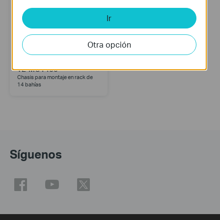
Ir
Otra opción
TL-MC1400
Chasis para montaje en rack de
14 bahías
Síguenos