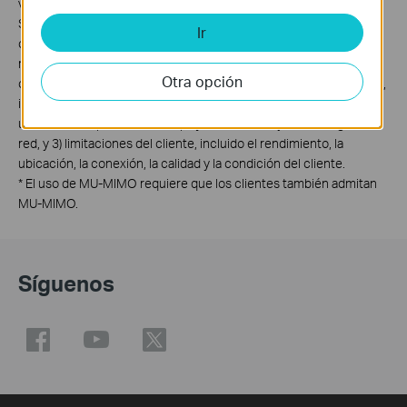
velocidades físicas derivadas de las especificaciones IEEE
Standard 802.11. El rendimiento real de datos inalámbricos y la
Ir
cobertura inalámbrica no están garantizados y variarán como
resultado de 1) factores ambientales, incluidos materiales de
Otra opción
construcción, objetos físicos y obstáculos, 2) condiciones de red,
incluidas interferencias locales, volumen y densidad de tráfico,
ubicación del producto, complejidad de la red y sobrecarga de la
red, y 3) limitaciones del cliente, incluido el rendimiento, la
ubicación, la conexión, la calidad y la condición del cliente.
*
El uso de MU-MIMO requiere que los clientes también admitan
MU-MIMO.
Síguenos