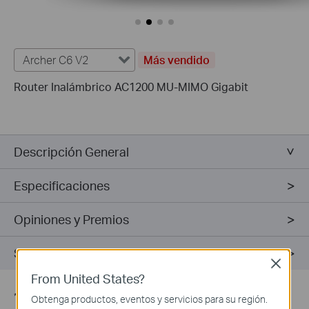
Archer C6 V2
Más vendido
Router Inalámbrico AC1200 MU-MIMO Gigabit
Descripción General
Especificaciones
Opiniones y Premios
Soporte
Close
From United States?
*
Las velocidades máximas de señal inalámbrica son las
Obtenga productos, eventos y servicios para su región.