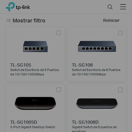
Click
Search
Menu
TP-Link, Reliably Smart
to
skip
Mostrar filtro
Reiniciar
the
navigation
bar
TL-SG105
TL-SG108
Switch de Escritorio de 5 Puertos
Switch de Escritorio de 8 Puertos
de 10/100/1000Mbps
de 10/100/1000Mbps
TL-SG1005D
TL-SG1008D
5-Port Gigabit Desktop Switch
Gigabit Switch de 8 puertos de
escritorio