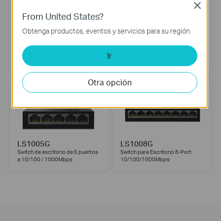
Close
From United States?
Obtenga productos, eventos y servicios para su región.
LS1005
LS1008
Ir
Switch de escritorio de 5 puertos
Switch para escritorio 8-Port
a 10 / 100Mbps
10/100Mbps Desktop Switch
Otra opción
LS1005G
LS1008G
Switch de escritorio de 5 puertos
Switch para Escritorio 8-Port
a 10/100 / 1000Mbps
10/100/1000Mbps