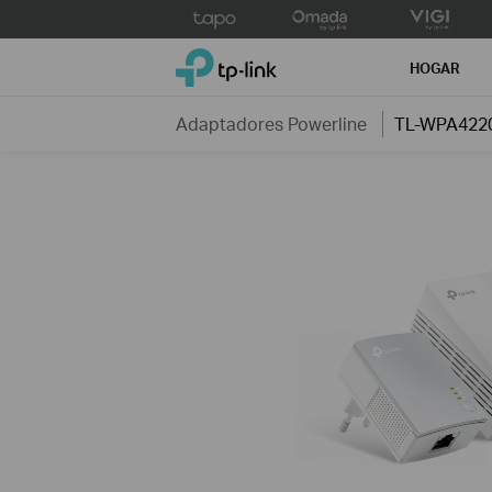
Click
to
TP-Link, Reliably Smart
skip
HOGAR
the
navigation
Adaptadores Powerline
TL-WPA422
bar