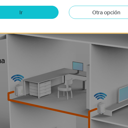
cance
Ir
Otra opción
na