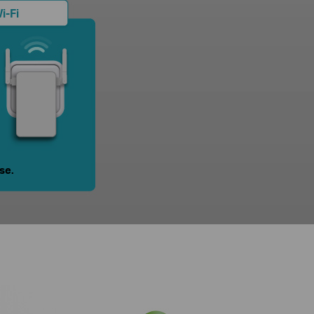
i-Fi
se.