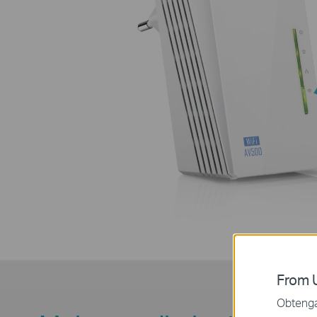
From U
Obtenga 