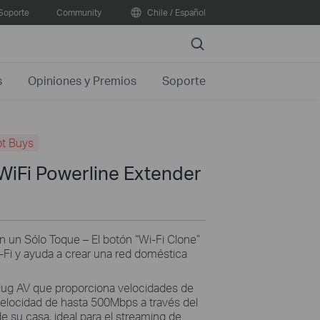
Soporte
Community
Chile / Español
Search
s
Opiniones y Premios
Soporte
t Buys
iFi Powerline Extender
 un Sólo Toque – El botón “Wi-Fi Clone”
i-Fi y ayuda a crear una red doméstica
ug AV que proporciona velocidades de
 velocidad de hasta 500Mbps a través del
e su casa, ideal para el streaming de