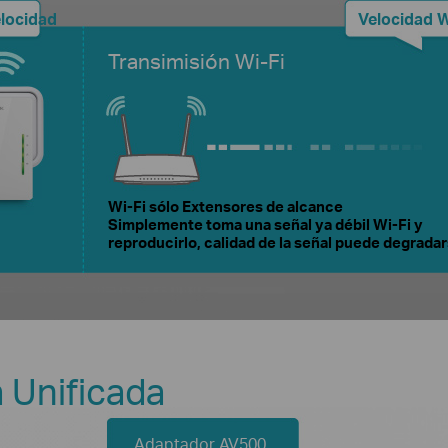
elocidad
Velocidad W
Transimisión Wi-Fi
Wi-Fi sólo Extensores de alcance
Simplemente toma una señal ya débil Wi-Fi y
reproducirlo, calidad de la señal puede degradar
 Unificada
Adaptador AV500