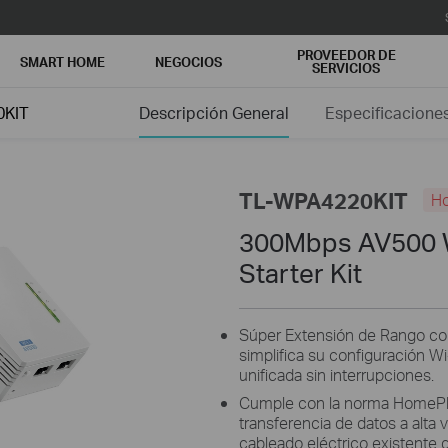
PROVEEDOR DE
SMART HOME
NEGOCIOS
SERVICIOS
0KIT
Descripción General
Especificacione
TL-WPA4220KIT
Ho
300Mbps AV500 W
Starter Kit
Súper Extensión de Rango con
simplifica su configuración W
unificada sin interrupciones.
Cumple con la norma HomePl
transferencia de datos a alta
cableado eléctrico existente d