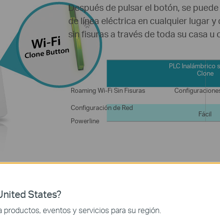
Después de pulsar el botón, se puede
de línea eléctrica en cualquier lugar y 
sin fisuras a través de toda su casa u o
PLC Inalámbrico s
Clone
Roaming Wi-Fi Sin Fisuras
Configuracione
Configuración de Red
Fácil
Powerline
nited States?
productos, eventos y servicios para su región.