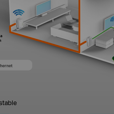
la
n
thernet
stable