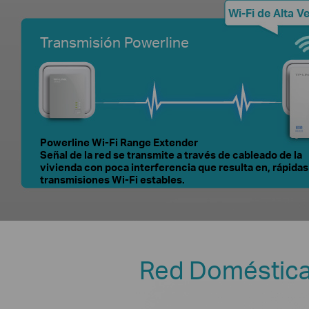
Wi-Fi de Alta V
Transmisión Powerline
Powerline Wi-Fi Range Extender
Señal de la red se transmite a través de cableado de la
vivienda con poca interferencia que resulta en, rápidas
transmisiones Wi-Fi estables.
Red Doméstica