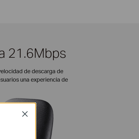
ta 21.6Mbps
elocidad de descarga de
suarios una experiencia de
Close