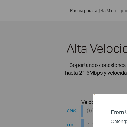
Ranura para tarjeta Micro - 
Alta Veloc
Soportando conexiones 
hasta 21.6Mbps y velocida
Velocidades de De
From U
Obtenga 