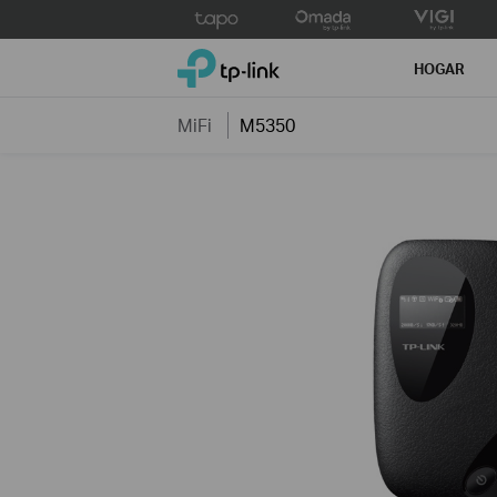
Click
to
TP-Link, Reliably Smart
skip
HOGAR
the
navigation
MiFi
M5350
bar