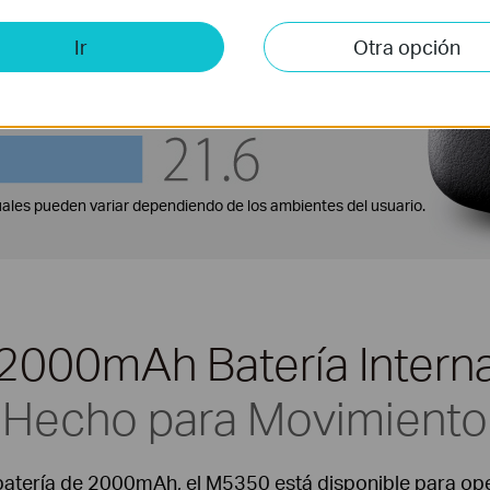
Ir
Otra opción
ales pueden variar dependiendo de los ambientes del usuario.
2000mAh Batería Intern
Hecho para Movimiento
atería de 2000mAh, el M5350 está disponible para ope