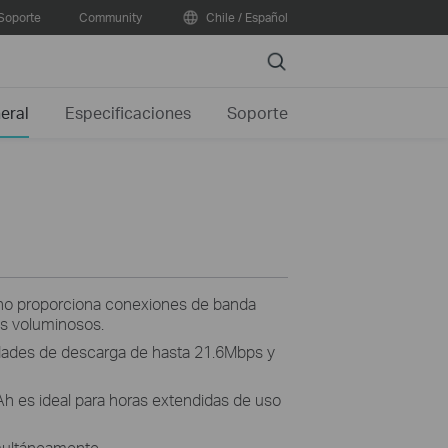
Soporte
Community
Chile / Español
Search
eral
Especificaciones
Soporte
no proporciona conexiones de banda
os voluminosos.
ades de descarga de hasta 21.6Mbps y
h es ideal para horas extendidas de uso
imultáneamente