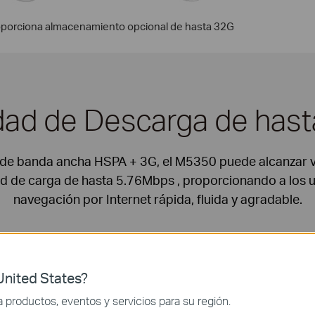
proporciona almacenamiento opcional de hasta 32G
idad de Descarga de has
de banda ancha HSPA + 3G, el M5350 puede alcanzar v
d de carga de hasta 5.76Mbps , proporcionando a los u
navegación por Internet rápida, fluida y agradable.
scarga /Mbps
nited States?
productos, eventos y servicios para su región.