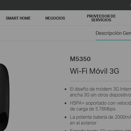
PROVEEDOR DE
SMART HOME
NEGOCIOS
SERVICIOS
Descripción Gen
M5350
Wi-Fi Móvil 3G
El diseño de módem 3G Inter
ancha 3G sin otros dispositiv
HSPA+ soportado con velocid
de carga de 5.76Mbps
La potente batería de 2000mA
en el exterior
Soporta hasta 10 usuarios s