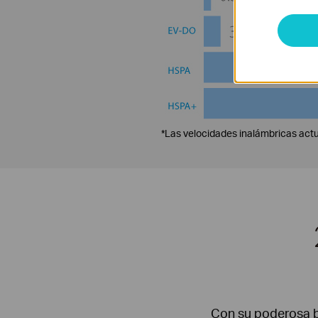
*Las velocidades inalámbricas actu
Con su poderosa b