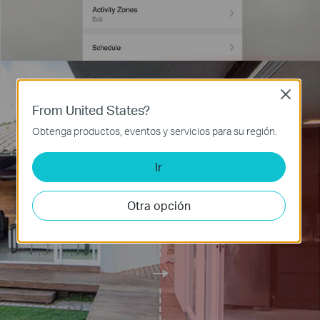
Close
From United States?
Detección de cruce de línea
Obtenga productos, eventos y servicios para su región.
Ir
Otra opción