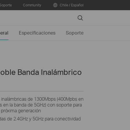
Soporte
Community
Chile / Español
Search
eral
Especificaciones
Soporte
oble Banda Inalámbrico
des inalámbricas de 1300Mbps (400Mpbs en
 en la banda de 5GHz) con soporte para
e próxima generación
das de 2.4GHz y 5GHz para conectividad