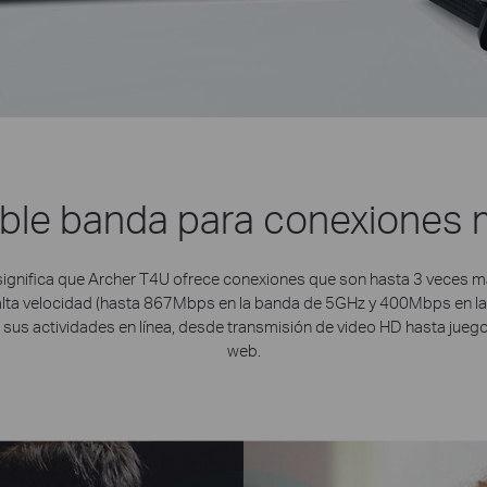
oble banda para conexiones 
significa que Archer T4U ofrece conexiones que son hasta 3 veces m
de alta velocidad (hasta 867Mbps en la banda de 5GHz y 400Mbps en la
us actividades en línea, desde transmisión de video HD hasta juegos
web.