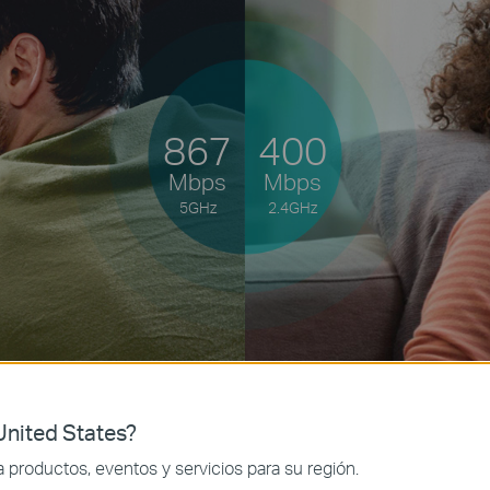
867
400
Mbps
Mbps
5GHz
2.4GHz
nited States?
productos, eventos y servicios para su región.