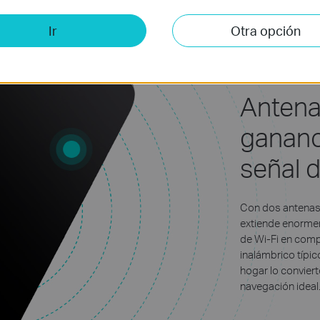
Ir
Otra opción
Antena
gananc
señal d
Con dos antenas 
extiende enormem
de Wi-Fi en comp
inalámbrico típic
hogar lo conviert
navegación ideal