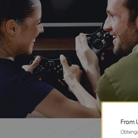
From U
Obtenga 