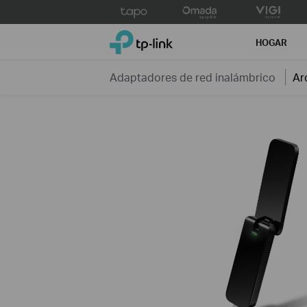
Click
to
TP-Link, Reliably Smart
skip
HOGAR
the
navigation
Adaptadores de red inalámbrico
Ar
bar