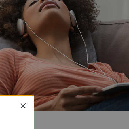
Close