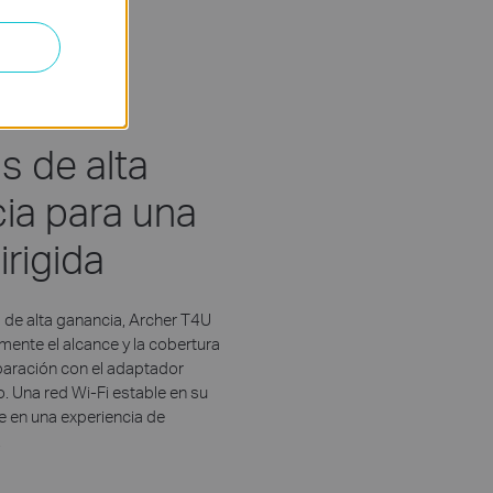
s de alta
ia para una
irigida
de alta ganancia, Archer T4U
ente el alcance y la cobertura
aración con el adaptador
o. Una red Wi-Fi estable en su
e en una experiencia de
.