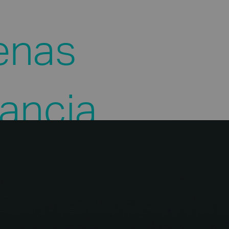
enas
ancia