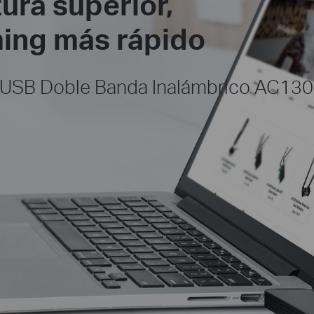
ura superior,
ing más rápido
 USB Doble Banda Inalámbrico AC13
U