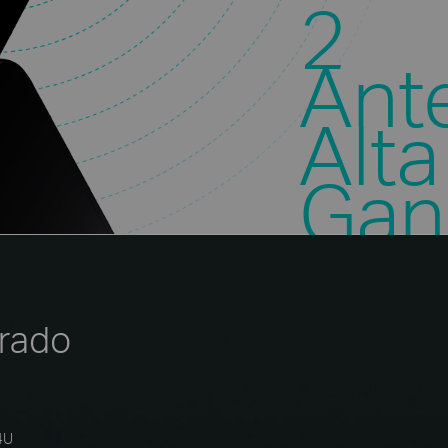
2
Ant
Alta
Gan
rado
4U