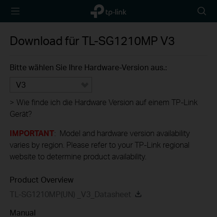
TP-Link,
Searc
Reliably
icon
Smart
Download für
TL-SG1210MP
V3
Bitte wählen Sie Ihre Hardware-Version aus.:
V3
>
Wie finde ich die Hardware Version auf einem TP-Link
Gerät?
IMPORTANT
: Model and hardware version availability
varies by region. Please refer to your TP-Link regional
website to determine product availability.
Product Overview
TL-SG1210MP(UN) _V3_Datasheet
Manual