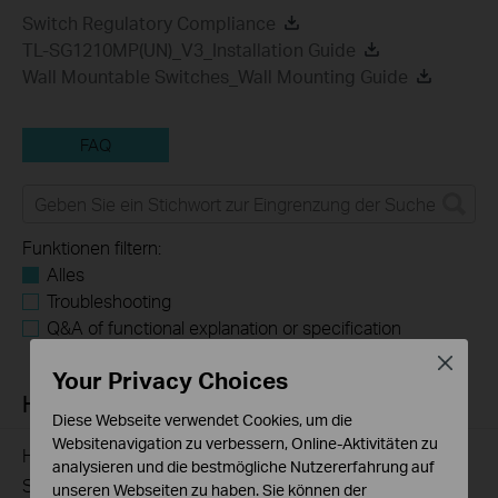
Switch Regulatory Compliance
TL-SG1210MP(UN)_V3_Installation Guide
Wall Mountable Switches_Wall Mounting Guide
FAQ
Funktionen filtern:
Alles
Troubleshooting
Q&A of functional explanation or specification
parameters
Close
Your Privacy Choices
Häufig gestellte Fragen
Diese Webseite verwendet Cookies, um die
Websitenavigation zu verbessern, Online-Aktivitäten zu
How to Troubleshoot Unstable Internet Issue on Omada
analysieren und die bestmögliche Nutzererfahrung auf
Switch
unseren Webseiten zu haben. Sie können der