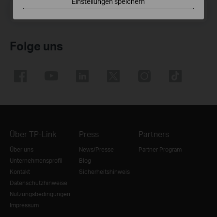
Einstellungen speichern
E-Mail-Adresse
Registrieren
Folge uns
Über TP-Link
Press
Partners
Über uns
News/Presse
Partner Program
Unternehmensprofil
Blog
Kontakt
Sicherheitshinweis
Datenschutzhinweise
Nutzungsbedingungen
Impressum