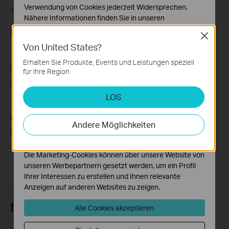
Verwendung von Cookies jederzeit Widersprechen.
06-24-2026
129875
views
Nähere Informationen finden Sie in unseren
Datenschutzhinweisen
.
How to Troubleshoot No Internet Issue on Omada Switch
Close
Von United States?
Notwendige Cookies
06-24-2026
184176
views
Diese Cookies sind zur Funktion der Website
Erhalten Sie Produkte, Events und Leistungen speziell
Warum mein PoE-Gerät nicht richtig funktioniert, wenn es
erforderlich und können in Ihren Systemen nicht
für Ihre Region
deaktiviert werden.
an den PoE-Switch angeschlossen ist
LOS
Analyse- und Marketing-Cookies
10-05-2020
391235
views
Analyse-Cookies ermöglichen es uns, Ihre Aktivitäten
Wie registriere ich ein TP-Link-Produkt mit meiner TP-
auf unserer Website zu analysieren, um die
Andere Möglichkeiten
Funktionsweise unserer Website zu verbessern und
Link-ID?
anzupassen.
09-25-2023
510100
views
Die Marketing-Cookies können über unsere Website von
unseren Werbepartnern gesetzt werden, um ein Profil
Ihrer Interessen zu erstellen und Ihnen relevante
Anzeigen auf anderen Websites zu zeigen.
Newsletter abonnieren
Alle Cookies akzeptieren