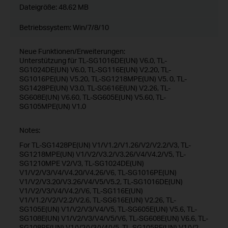
Dateigröße:
48.62 MB
Betriebssystem: Win/7/8/10
Neue Funktionen/Erweiterungen:
Unterstützung für TL-SG1016DE(UN) V6.0, TL-
SG1024DE(UN) V6.0, TL-SG116E(UN) V2.20, TL-
SG1016PE(UN) V5.20, TL-SG1218MPE(UN) V5. 0, TL-
SG1428PE(UN) V3.0, TL-SG616E(UN) V2.26, TL-
SG608E(UN) V6.60, TL-SG605E(UN) V5.60, TL-
SG105MPE(UN) V1.0
Notes:
For TL-SG1428PE(UN) V1/V1.2/V1.26/V2/V2.2/V3, TL-
SG1218MPE(UN) V1/V2/V3.2/V3.26/V4/V4.2/V5, TL-
SG1210MPE V2/V3, TL-SG1024DE(UN)
V1/V2/V3/V4/V4.20/V4.26/V6, TL-SG1016PE(UN)
V1/V2/V3.20/V3.26/V4/V5/V5.2, TL-SG1016DE(UN)
V1/V2/V3/V4/V4.2/V6, TL-SG116E(UN)
V1/V1.2/V2/V2.2/V2.6, TL-SG616E(UN) V2.26, TL-
SG105E(UN) V1/V2/V3/V4/V5, TL-SG605E(UN) V5.6, TL-
SG108E(UN) V1/V2/V3/V4/V5/V6, TL-SG608E(UN) V6.6, TL-
SG108PE(UN) V1/V2/V3/V4/V5, TL-SG105PE(UN) V1/V2,