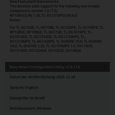
New Features/Enhancements:
This iteration adds support for the following new models
compared to version 1.3.17.0:
RP108GE(UN) 1.30, TL-SG1016PE(UN) 6.0
Notes:
For TL-SG105E, TL-SG108E, TL-SG105PE, TL-SG108PE, TL-
RP108GE, RP108GE, TL-SG116E, TL-SG1016PE, TL-
SG1016DE, TL-SG1024DE, TL-SG1210MPE, TL-
SG1218MPE, TL-SG1428PE, TL-SG605E V5.0, TL-SG608E
V6.0, TL-SG616E 2.20, TL-SG105MPE 1.0, DS116GE,
DS1016GE, DS1024GE, DS105GE, DS108GE
Easy Smart Configuration Utility v1.3.17.0
Datum der Veröffentlichung:
2023-12-28
Sprache:
Englisch
Dateigröße:
56.96 MB
Betriebssystem: Windows