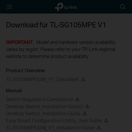
TP-Link,
Searc
Reliably
icon
Smart
Download für
TL-SG105MPE
V1
IMPORTANT
: Model and hardware version availability
varies by region. Please refer to your TP-Link regional
website to determine product availability.
Product Overview
TL-SG105MPE(UN)_V1_Datasheet
Manual
Switch Regulatory Compliance
Desktop Switch_Installation Guide2
Desktop Switch_Installation Guide
Easy Smart Configuration Utility_User Guide
TL-SG105MPE(UN)_V1_Installation Guide