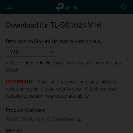
TP-Link,
Searc
Reliably
icon
Smart
Download für
TL-SG1024
V16
Bitte wählen Sie Ihre Hardware-Version aus.:
V16
>
Wie finde ich die Hardware Version auf einem TP-Link
Gerät?
IMPORTANT
: Model and hardware version availability
varies by region. Please refer to your TP-Link regional
website to determine product availability.
Product Overview
TL-SG1024(UN)_V16_Datasheet
Manual