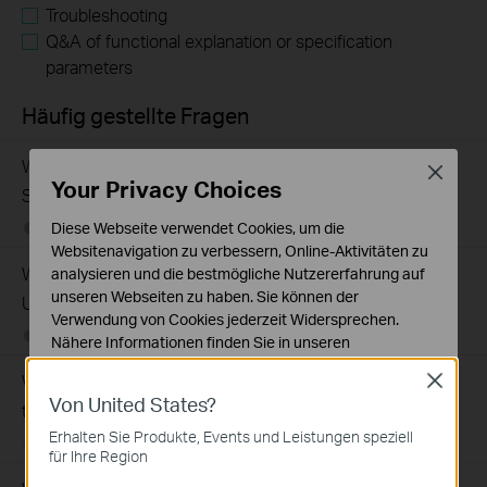
Troubleshooting
Q&A of functional explanation or specification
parameters
Häufig gestellte Fragen
What Are the Differences in Features and Application
Close
Your Privacy Choices
Scenarios Among Various Series Switches
Diese Webseite verwendet Cookies, um die
07-31-2026
407202
views
Websitenavigation zu verbessern, Online-Aktivitäten zu
Why Are the Ethernet LED Indicators Off on My TP-Link
analysieren und die bestmögliche Nutzererfahrung auf
unseren Webseiten zu haben. Sie können der
Unmanaged Switch?
Verwendung von Cookies jederzeit Widersprechen.
07-17-2026
415708
views
Nähere Informationen finden Sie in unseren
Datenschutzhinweisen
.
What Can I Do If My PC Is Not Working When Connected
Close
Von United States?
Notwendige Cookies
to a TP-Link Unmanaged Switch?
Diese Cookies sind zur Funktion der Website
Erhalten Sie Produkte, Events und Leistungen speziell
07-16-2026
317015
views
erforderlich und können in Ihren Systemen nicht
für Ihre Region
deaktiviert werden.