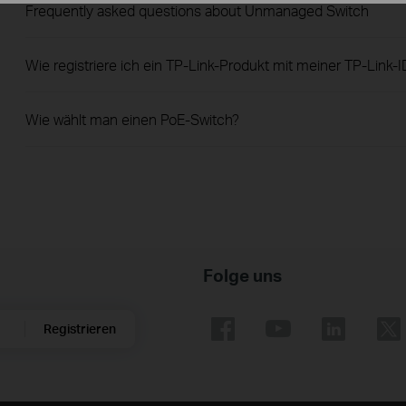
Frequently asked questions about Unmanaged Switch
Wie registriere ich ein TP-Link-Produkt mit meiner TP-Link-I
Wie wählt man einen PoE-Switch?
Folge uns
Registrieren