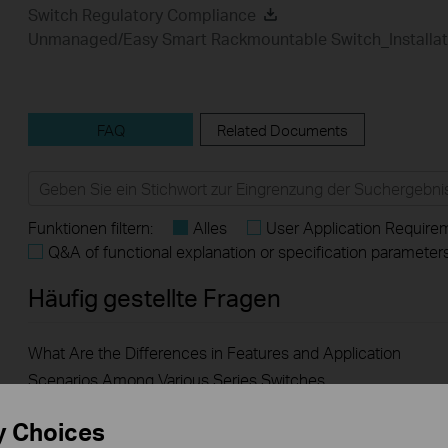
Switch Regulatory Compliance
Unmanaged/Easy Smart Rackmountable Switch_Installat
FAQ
Related Documents
Funktionen filtern:
Alles
User Application Require
Q&A of functional explanation or specification parameter
Häufig gestellte Fragen
What Are the Differences in Features and Application
Scenarios Among Various Series Switches
y Choices
Why Are the Ethernet LED Indicators Off on My TP-Link