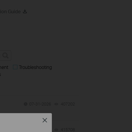
ion Guide
ment
Troubleshooting
s
07-31-2026
407202
views
Close
07-17-2026
415708
views