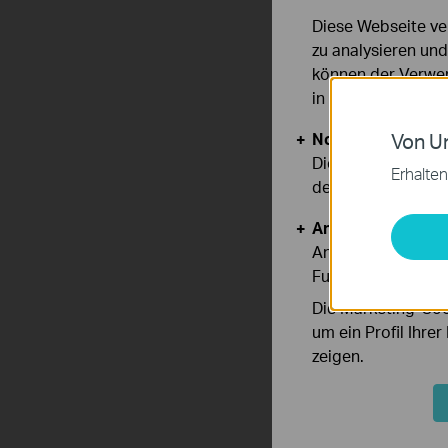
Diese Webseite ve
zu analysieren un
können der Verwen
in unseren
Datens
Notwendige Cook
Von Un
Diese Cookies sind
Erhalten
deaktiviert werden
Analyse- und Mar
Analyse-Cookies er
Funktionsweise un
Die Marketing-Coo
um ein Profil Ihre
zeigen.