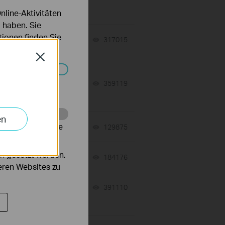
line-Aktivitäten
 haben. Sie
ionen finden Sie
 a
07-16-2026
317015
views
Close
Systemen nicht
07-16-2026
359119
views
en
alysieren, um die
tch
06-24-2026
129875
views
n gesetzt werden,
06-24-2026
184176
views
deren Websites zu
n
10-05-2020
391110
views