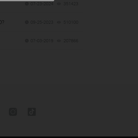
07-23-2024
351423
views
D?
09-25-2023
510100
views
07-03-2019
207866
views