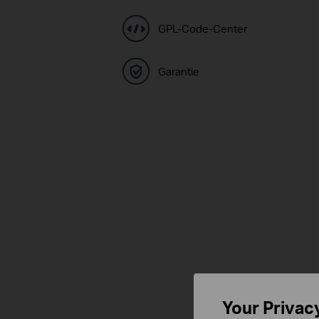
GPL-Code-Center
Garantie
Your Privac