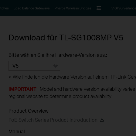
itches
Load Balance Gateways
Pharos Wireless Bridges
VIGI Surveillanc
Download für
TL-SG1008MP
V5
Bitte wählen Sie Ihre Hardware-Version aus.:
V5
>
Wie finde ich die Hardware Version auf einem TP-Link Ger
IMPORTANT
: Model and hardware version availability varies
regional website to determine product availability.
Product Overview
PoE Switch Series Product Introduction
Manual