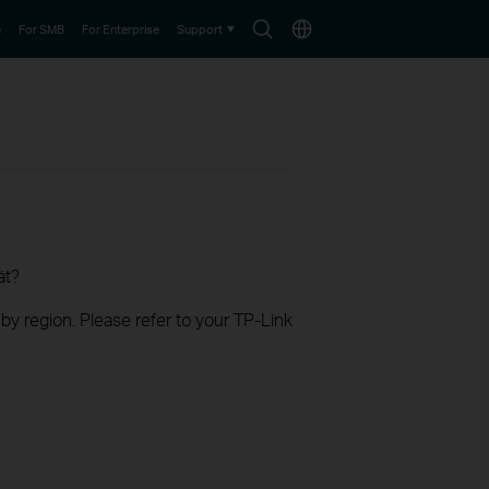
Search
Choose
e
For SMB
For Enterprise
Support
icon
location
ät?
 by region. Please refer to your TP-Link