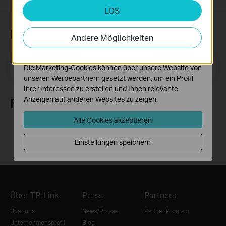
LOS
Analyse- und Marketing-Cookies
Analyse-Cookies ermöglichen es uns, Ihre Aktivitäten
Newsletter abonnieren
auf unserer Website zu analysieren, um die
Andere Möglichkeiten
Funktionsweise unserer Website zu verbessern und
anzupassen.
E-Mail-Adresse
Registrieren
Die Marketing-Cookies können über unsere Website von
unseren Werbepartnern gesetzt werden, um ein Profil
Ihrer Interessen zu erstellen und Ihnen relevante
Anzeigen auf anderen Websites zu zeigen.
Folge uns
Alle Cookies akzeptieren
Einstellungen speichern
Über TP-Link
Press
Partners
Über uns
News/Presse
Partner Program
Unternehmensprofil
Blog