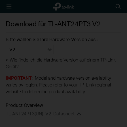
TP-Link,
Searc
Reliably
icon
Smart
Download für
TL-ANT24PT3
V2
Bitte wählen Sie Ihre Hardware-Version aus.:
V2
>
Wie finde ich die Hardware Version auf einem TP-Link
Gerät?
IMPORTANT
: Model and hardware version availability
varies by region. Please refer to your TP-Link regional
website to determine product availability.
Product Overview
TL-ANT24PT3(UN)_V2_Datasheet