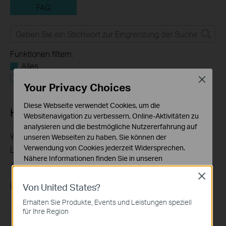
FAQ
Funktionen filtern:
Alles
Q&A of functional explanation or specification
Close
Your Privacy Choices
parameters
Diese Webseite verwendet Cookies, um die
Häufig gestellte Fragen
Websitenavigation zu verbessern, Online-Aktivitäten zu
analysieren und die bestmögliche Nutzererfahrung auf
Wie registriere ich ein TP-Link-Produkt mit meiner TP-
unseren Webseiten zu haben. Sie können der
Verwendung von Cookies jederzeit Widersprechen.
Link-ID?
Nähere Informationen finden Sie in unseren
09-25-2023
510100
views
Datenschutzhinweisen
.
Close
Introduction for TP-Link Outdoor Antennas
Von United States?
Notwendige Cookies
Diese Cookies sind zur Funktion der Website
02-12-2018
156554
views
Erhalten Sie Produkte, Events und Leistungen speziell
erforderlich und können in Ihren Systemen nicht
für Ihre Region
deaktiviert werden.