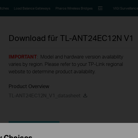
itches
Load Balance Gateways
Pharos Wireless Bridges
VIGI Surveillanc
Download für
TL-ANT24EC12N
V1
IMPORTANT
: Model and hardware version availability
varies by region. Please refer to your TP-Link regional
website to determine product availability.
Product Overview
TL-ANT24EC12N_V1_datasheet
FAQ
y Choices