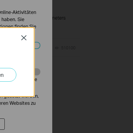
line-Aktivitäten
tion or specification parameters
 haben. Sie
ionen finden Sie
Close
D?
09-25-2023
510100
views
Systemen nicht
en
alysieren, um die
n gesetzt werden,
deren Websites zu