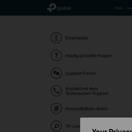
TP-Link, Reliably Smart
Festa
Sw
Downloads
Häufig gestellte Fragen
Support-Forum
Kontakt mit dem
Technischen Support
Kompatibilitäts-listen
TP-Link-Emulatoren
Your Privac