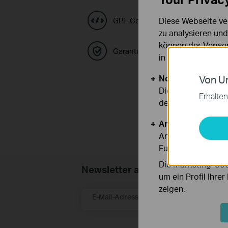
GPL-Code-Center
Diese Webseite ve
zu analysieren un
können der Verwen
Garantie
in unseren
Datens
Notwendige Cook
Von Un
Diese Cookies sind
Erhalten
deaktiviert werden
Analyse- und Mar
Analyse-Cookies er
Funktionsweise un
Die Marketing-Coo
Newsletter abonnieren
um ein Profil Ihre
zeigen.
E-Mail-Adresse