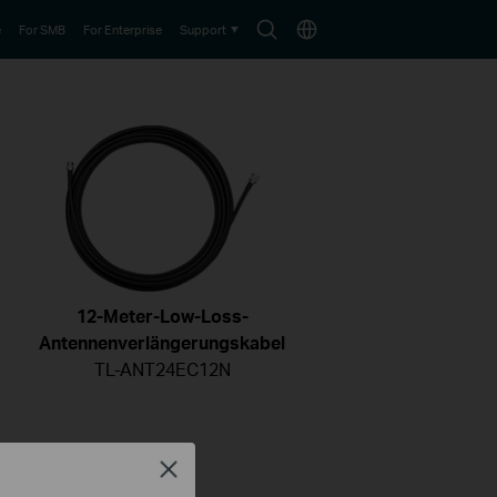
Search
Choose
e
For SMB
For Enterprise
Support
icon
location
12-Meter-Low-Loss-
Antennenverlängerungskabel
TL-ANT24EC12N
Close