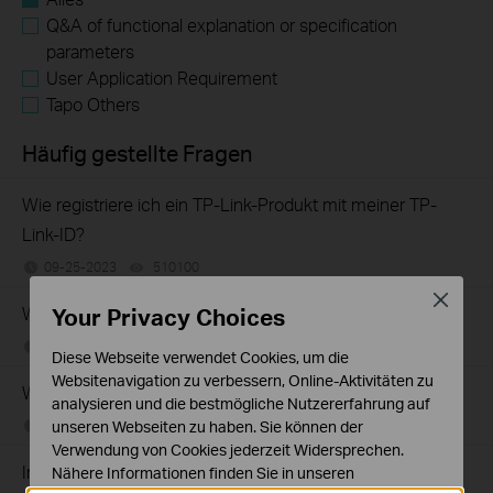
Q&A of functional explanation or specification
parameters
User Application Requirement
Tapo Others
Häufig gestellte Fragen
Wie registriere ich ein TP-Link-Produkt mit meiner TP-
Link-ID?
09-25-2023
510100
views
Close
Wie finde ich die Seriennummer auf TP-Link-Geräten?
Your Privacy Choices
12-04-2019
489171
views
Diese Webseite verwendet Cookies, um die
Websitenavigation zu verbessern, Online-Aktivitäten zu
Wie finde ich die Modellnummer meines TP-Link Geräts?
analysieren und die bestmögliche Nutzererfahrung auf
unseren Webseiten zu haben. Sie können der
10-04-2018
7625174
views
Verwendung von Cookies jederzeit Widersprechen.
Introduction for TP-Link Outdoor Antennas
Nähere Informationen finden Sie in unseren