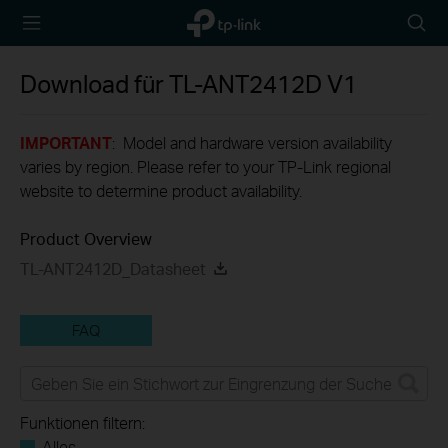
TP-Link,
Searc
Reliably
icon
Smart
Download für
TL-ANT2412D
V1
IMPORTANT
: Model and hardware version availability
varies by region. Please refer to your TP-Link regional
website to determine product availability.
Product Overview
TL-ANT2412D_Datasheet
FAQ
Funktionen filtern:
Alles