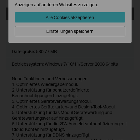
Anzeigen auf anderen Websites zu zeigen.
VIGI VMS_1.7.24_64bits
Alle Cookies akzeptieren
Datum der Veröffentlichung:
2024-11-28
Einstellungen speichern
Sprache:
Mehrsprachig
Dateigröße:
530.77 MB
Betriebssystem: Windows 7/10/11/Server 2008 64bits
Neue Funktionen und Verbesserungen:
1. Optimiertes Wiedergabemodul.
2. Unterstützung für benutzerdefinierte
Benachrichtigungen hinzugefügt.
3. Optimiertes Geräteverwaltungsmodul.
4. Optimiertes Gerätekarten- und Design-Tool-Modul.
5. Unterstützung für das Modul Gerätewartung und
Gerätewartungsverlauf hinzugefügt.
6. Unterstützung für die 2FA-Anmeldeauthentifizierung mit
Cloud-Konten hinzugefügt.
7. Unterstützung für DDNS hinzugefügt.