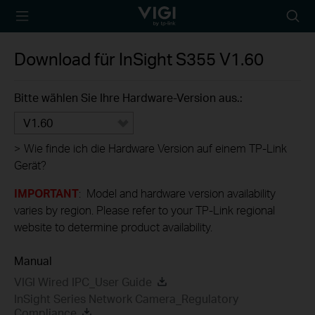
TP-Link, Reliably
Suche
Smart
Symbo
Download für
InSight S355
V1.60
Bitte wählen Sie Ihre Hardware-Version aus.:
V1.60
>
Wie finde ich die Hardware Version auf einem TP-Link
Gerät?
IMPORTANT
: Model and hardware version availability
varies by region. Please refer to your TP-Link regional
website to determine product availability.
Manual
VIGI Wired IPC_User Guide
InSight Series Network Camera_Regulatory
Compliance