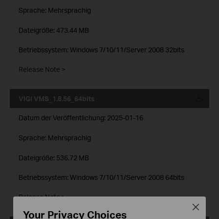
Sprache:
Mehrsprachig
Dateigröße:
473.44 MB
Betriebssystem: Windows 7/10/11/Server 2008 32bits
Release Note >
VIGI VMS_1.8.56_64bits
Datum der Veröffentlichung:
2025-01-16
Sprache:
Mehrsprachig
Dateigröße:
536.72 MB
Betriebssystem: Windows 7/10/11/Server 2008 64bits
Release Note >
Close
Your Privacy Choices