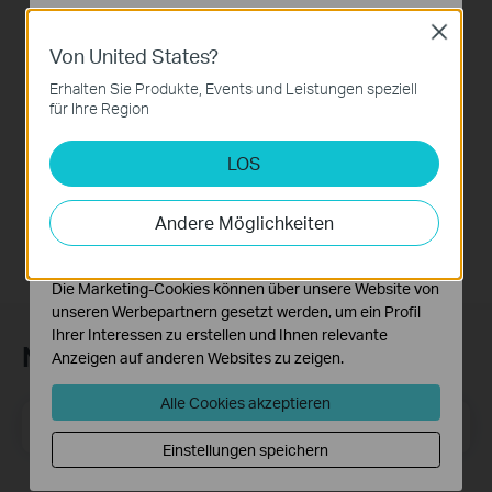
Centralized Network
Datenschutzhinweisen
.
with Festa Products
Close
via Festa Cloud-
Von United States?
Notwendige Cookies
Based Controller
Diese Cookies sind zur Funktion der Website
Erhalten Sie Produkte, Events und Leistungen speziell
erforderlich und können in Ihren Systemen nicht
für Ihre Region
deaktiviert werden.
This video will introduce TP-Link Festa cloud-based networking solution and some basic network configuration.
LOS
Analyse- und Marketing-Cookies
More
Analyse-Cookies ermöglichen es uns, Ihre Aktivitäten
auf unserer Website zu analysieren, um die
Andere Möglichkeiten
Funktionsweise unserer Website zu verbessern und
anzupassen.
Die Marketing-Cookies können über unsere Website von
unseren Werbepartnern gesetzt werden, um ein Profil
Ihrer Interessen zu erstellen und Ihnen relevante
Newsletter abonnieren
Anzeigen auf anderen Websites zu zeigen.
Alle Cookies akzeptieren
E-Mail-Adresse
Registrieren
Einstellungen speichern