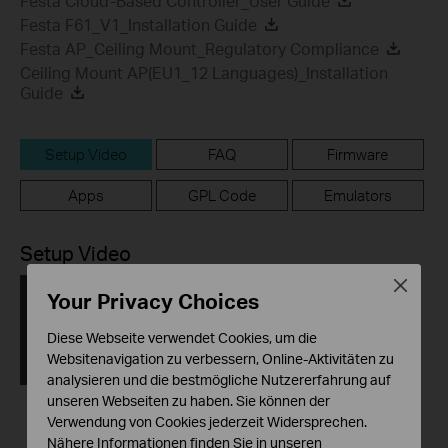
Festa Cloud-Based Controller_User Guide
Festa F61_V1_Installation Guide
Festa AP_Ceiling Mount_Regulatory Compliance
Ceiling Mount AP(EU1_12 Languages)_Installation
Guide
Setup Video
FAQ
Firmware
Apps
GPL Code
Emulators
Setup Video
Close
Your Privacy Choices
Diese Webseite verwendet Cookies, um die
Websitenavigation zu verbessern, Online-Aktivitäten zu
analysieren und die bestmögliche Nutzererfahrung auf
unseren Webseiten zu haben. Sie können der
Verwendung von Cookies jederzeit Widersprechen.
How to Build a
Nähere Informationen finden Sie in unseren