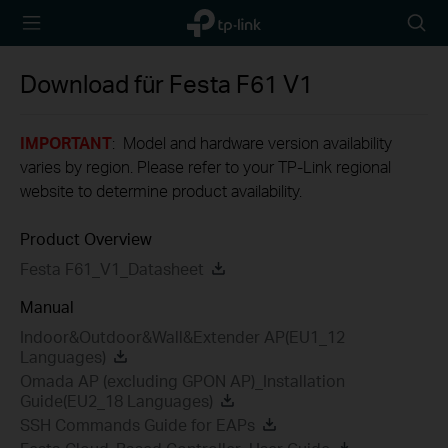
TP-Link,
Searc
Reliably
icon
Smart
Download für
Festa F61
V1
IMPORTANT
: Model and hardware version availability
varies by region. Please refer to your TP-Link regional
website to determine product availability.
Product Overview
Festa F61_V1_Datasheet
Manual
Indoor&Outdoor&Wall&Extender AP(EU1_12
Languages)
Omada AP (excluding GPON AP)_Installation
Guide(EU2_18 Languages)
SSH Commands Guide for EAPs