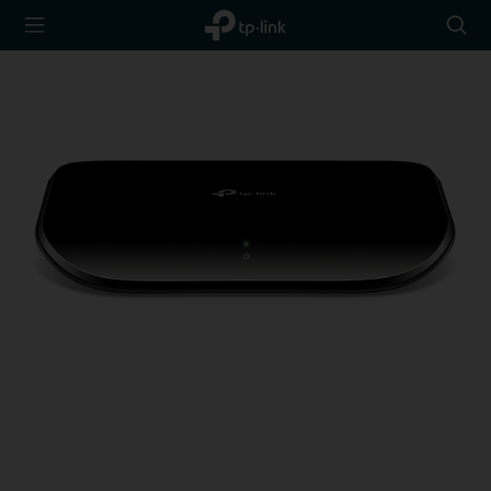
TP-Link,
Searc
Reliably
icon
Smart