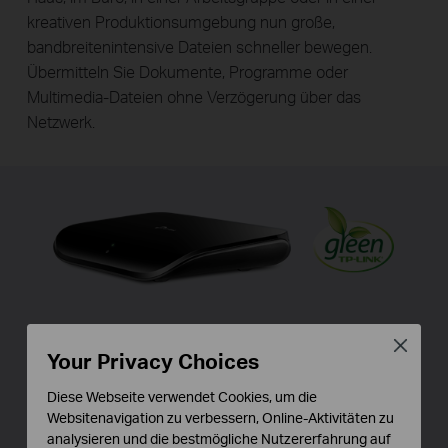
kreativen Produktionsumgebung nun große,
bandbreitenintensive Dateien schneller bewegen.
Übermitteln Sie Dokumente, Programme oder
Multimedia-Dateien ohne Verzögerung über das
Netzwerk.
Schalten Sie auf grün mit Ihrem
Close
Your Privacy Choices
Ethernet
Diese Webseite verwendet Cookies, um die
Sie haben nun die Möglichkeit, sich für den grünen Weg
Websitenavigation zu verbessern, Online-Aktivitäten zu
zu entscheiden, wenn Sie zu einem Gigabit-Netzwerk
analysieren und die bestmögliche Nutzererfahrung auf