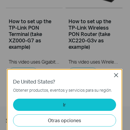
How to set up the
How to set up the
TP-Link PON
TP-Link Wireless
Terminal (take
PON Router (take
XZ000-G7 as
XC220-G3v as
example)
example)
This video uses Gigabit XPON Terminal XZ000-G7 as an example. The actual product may vary by model. For detailed information on ports, buttons, and LED indicators, please refer to the user manual for your specific model.
This video uses Wireless VoIP XPON Router XC220-G3v as an example. The actual product may vary by model. For detailed information on ports, buttons, and LED indicators, please refer to the user manual for your specific model.
Más
Más
Close
De United States?
Obtener productos, eventos y servicios para su región.
Ir
Suscripción
Otras opciones