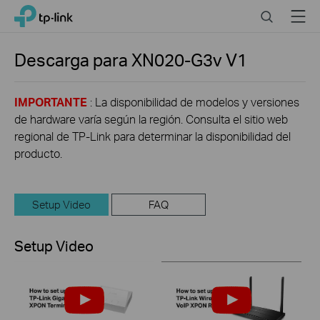
Click
Search
Menu
TP-Link, Reliably Smart
to
skip
the
Descarga para
XN020-G3v
V1
navigation
bar
IMPORTANTE
: La disponibilidad de modelos y versiones
de hardware varía según la región. Consulta el sitio web
regional de TP-Link para determinar la disponibilidad del
producto.
Setup Video
FAQ
Setup Video