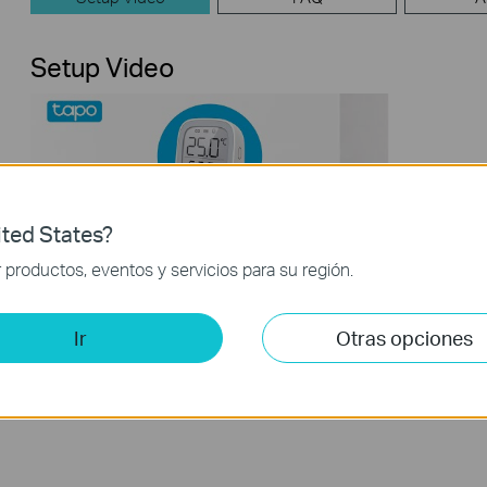
Setup Video
ted States?
productos, eventos y servicios para su región.
Cómo configurar su monitor
Ir
Otras opciones
inteligente de temperatura y
humedad Tapo: Tapo T315