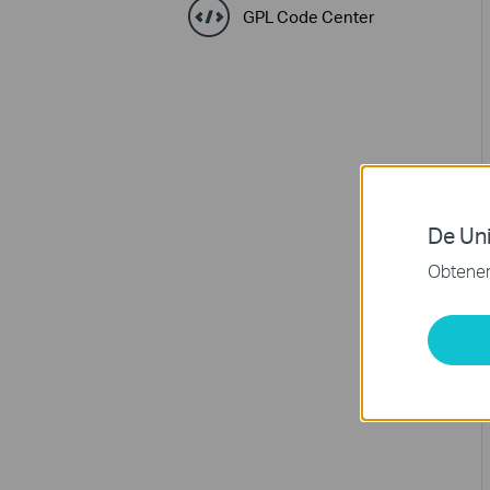
GPL Code Center
De Uni
Obtener 