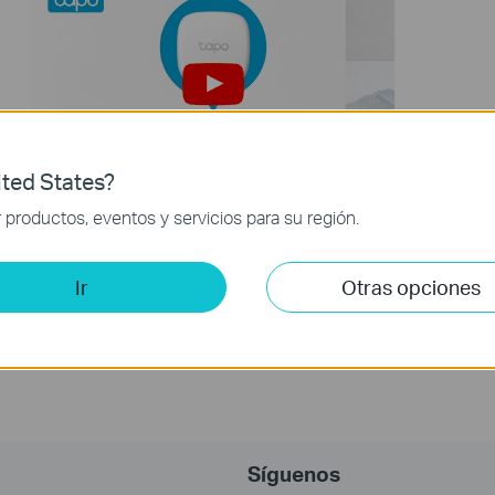
ted States?
Cómo configurar su sensor
productos, eventos y servicios para su región.
inteligente de temperatura y
humedad Tapo: Tapo T310
Ir
Otras opciones
Síguenos