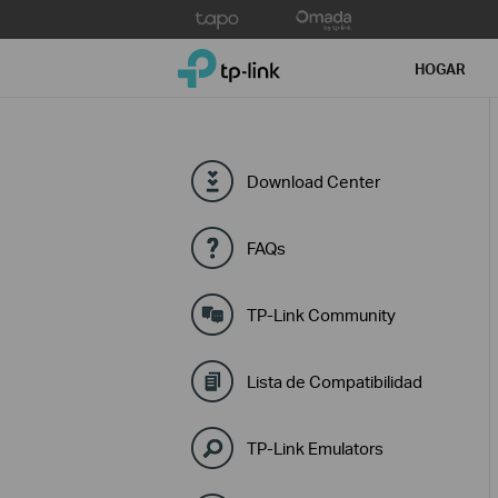
Click
to
TP-Link, Reliably Smart
skip
HOGAR
the
navigation
bar
Download Center
FAQs
TP-Link Community
Lista de Compatibilidad
TP-Link Emulators