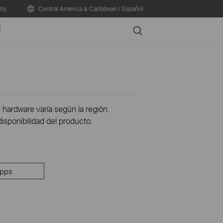
ty
Central America & Caribbean / Español
E
Search
 hardware varía según la región.
disponibilidad del producto.
pps