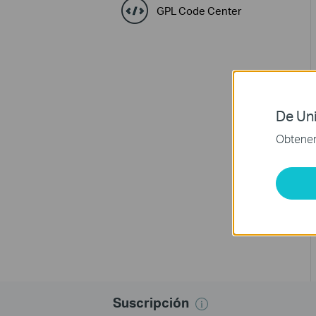
GPL Code Center
De Uni
Obtener 
Suscripción