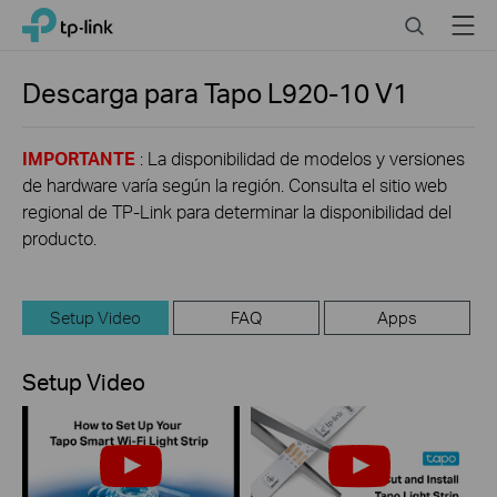
Click
Search
Menu
TP-Link, Reliably Smart
to
skip
the
Descarga para
Tapo L920-10
V1
navigation
bar
IMPORTANTE
: La disponibilidad de modelos y versiones
de hardware varía según la región. Consulta el sitio web
regional de TP-Link para determinar la disponibilidad del
producto.
Setup Video
FAQ
Apps
Setup Video