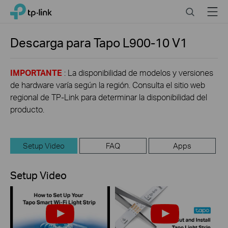
Click
Search
Menu
TP-Link, Reliably Smart
to
skip
the
Descarga para
Tapo L900-10
V1
navigation
bar
IMPORTANTE
: La disponibilidad de modelos y versiones
de hardware varía según la región. Consulta el sitio web
regional de TP-Link para determinar la disponibilidad del
producto.
Setup Video
FAQ
Apps
Setup Video