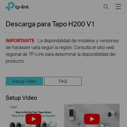
Click
Search
Menu
TP-Link, Reliably Smart
to
skip
the
Descarga para
Tapo H200
V1
navigation
bar
IMPORTANTE
: La disponibilidad de modelos y versiones
de hardware varía según la región. Consulta el sitio web
regional de TP-Link para determinar la disponibilidad del
producto.
Setup Video
FAQ
Setup Video