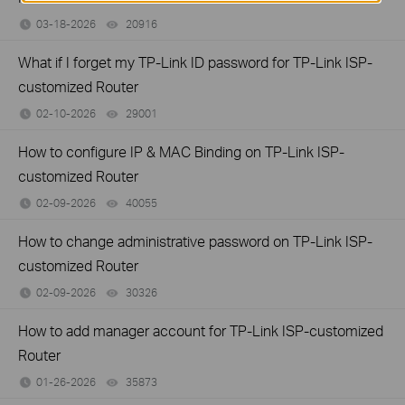
03-18-2026
20916
views
What if I forget my TP-Link ID password for TP-Link ISP-
customized Router
02-10-2026
29001
views
How to configure IP & MAC Binding on TP-Link ISP-
customized Router
02-09-2026
40055
views
How to change administrative password on TP-Link ISP-
customized Router
02-09-2026
30326
views
How to add manager account for TP-Link ISP-customized
Router
01-26-2026
35873
views