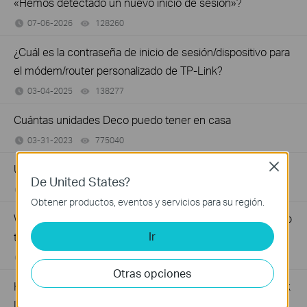
«Hemos detectado un nuevo inicio de sesión»?
07-06-2026
128260
views
¿Cuál es la contraseña de inicio de sesión/dispositivo para
el módem/router personalizado de TP-Link?
03-04-2025
138277
views
Cuántas unidades Deco puedo tener en casa
03-31-2023
775040
views
Close
Upgrade the Firmware of TP-Link Aginet Router
De United States?
04-07-2026
30600
views
Obtener productos, eventos y servicios para su región.
What if I get the error "No devices found " when setting up
Ir
the ISP-customized mesh device on the Aginet app
03-18-2026
14612
views
Otras opciones
How to log into the web management page of the TP-Link
ISP-customized Mesh device