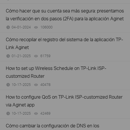
Cómo hacer que su cuenta sea más segura: presentamos
la verificación en dos pasos (2FA) para la aplicación Aginet
04-01-2024
106000
views
Cómo recopilar el registro del sistema de la aplicación TP-
Link Aginet
01-21-2025
61759
views
How to set up Wireless Schedule on TP-Link ISP-
customized Router
10-17-2025
40478
views
How to configure QoS on TP-Link ISP-customized Router
via Aginet app
10-17-2025
42469
views
Cómo cambiar la configuración de DNS en los