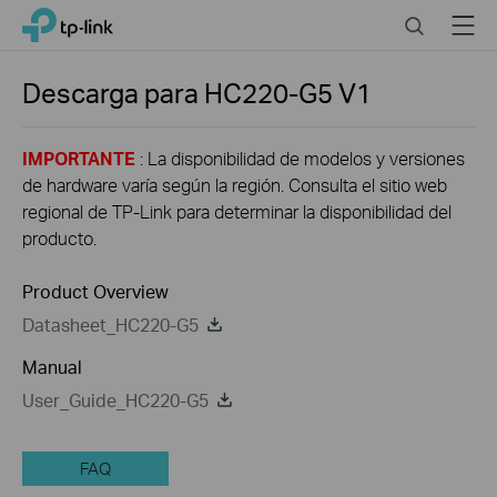
Click
Search
Menu
TP-Link, Reliably Smart
to
skip
the
Descarga para
HC220-G5
V1
navigation
bar
IMPORTANTE
: La disponibilidad de modelos y versiones
de hardware varía según la región. Consulta el sitio web
regional de TP-Link para determinar la disponibilidad del
producto.
Product Overview
Datasheet_HC220-G5
Manual
User_Guide_HC220-G5
FAQ