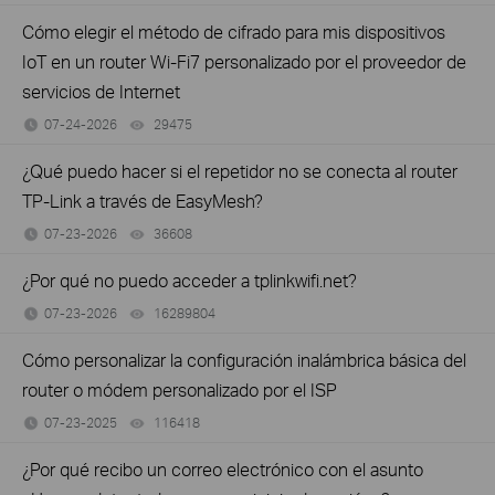
Cómo elegir el método de cifrado para mis dispositivos
IoT en un router Wi-Fi7 personalizado por el proveedor de
servicios de Internet
07-24-2026
29475
views
¿Qué puedo hacer si el repetidor no se conecta al router
TP-Link a través de EasyMesh?
07-23-2026
36608
views
¿Por qué no puedo acceder a tplinkwifi.net?
07-23-2026
16289804
views
Cómo personalizar la configuración inalámbrica básica del
router o módem personalizado por el ISP
07-23-2025
116418
views
¿Por qué recibo un correo electrónico con el asunto