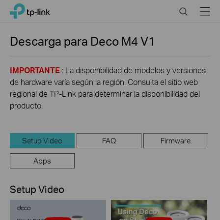
Click
Search
Menu
TP-Link, Reliably Smart
to
skip
the
Descarga para
Deco M4
V1
navigation
bar
IMPORTANTE
: La disponibilidad de modelos y versiones
de hardware varía según la región. Consulta el sitio web
regional de TP-Link para determinar la disponibilidad del
producto.
Setup Video
FAQ
Firmware
Apps
Setup Video