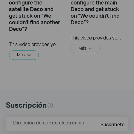
configure the
configure the main
satellite Deco and
Deco and get stuck
get stuck on “We
on “We couldn't find
couldn't find another
Deco”?
Deco”?
This video provides you with solutions when you fail to configure the main Deco and get stuck on the step ” We couldn’t find Deco”.
This video provides you with solutions when you fail to configure the slave Deco and get stuck on the step ” We couldn't find another Deco”.
Más
Más
Suscripción
Dirección de correo electrónico
Suscríbete