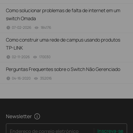
Como solucionar problemas de falta de internet em um
switch Omada
07-02-2026
184176
views
Como construir uma rede de campus usando produtos
TP-LINK
02-11-2026
170030
views
Perguntas Frequentes sobre o Switch Não Gerenciado
04-16-2020
352016
views
Newsletter
Inscreva-se
Endereço de correio eletrónico