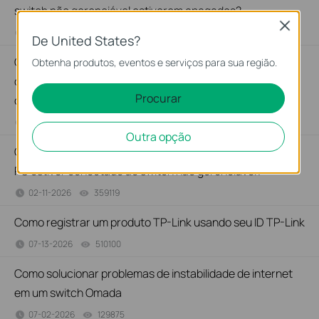
switch não gerenciável estiverem apagados?
Close
02-11-2026
415708
views
De United States?
O que posso fazer se meu PC não estiver funcionando
Obtenha produtos, eventos e serviços para sua região.
quando estiver conectado ao switch não gerenciável por
Procurar
cabo?
02-09-2026
317015
views
Outra opção
O que posso fazer se a velocidade estiver lenta quando o
PC estiver conectado ao switch não gerenciável?
02-11-2026
359119
views
Como registrar um produto TP-Link usando seu ID TP-Link
07-13-2026
510100
views
Como solucionar problemas de instabilidade de internet
em um switch Omada
07-02-2026
129875
views