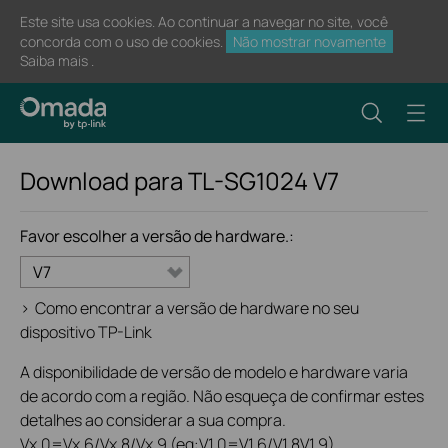
Este site usa cookies. Ao continuar a navegar no site, você
concorda com o uso de cookies.
Não mostrar novamente
Saiba mais
.
Download para
TL-SG1024
V7
Favor escolher a versão de hardware.:
V7
>
Como encontrar a versão de hardware no seu
dispositivo TP-Link
A disponibilidade de versão de modelo e hardware varia
de acordo com a região. Não esqueça de confirmar estes
detalhes ao considerar a sua compra.
Vx.0=Vx.6/Vx.8/Vx.9 (eg:V1.0=V1.6/V1.8V1.9)