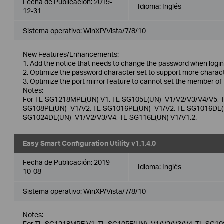
Fecha de Publicación:
2019-
Idioma:
Inglés
12-31
Sistema operativo: WinXP/Vista/7/8/10
New Features/Enhancements:
1. Add the notice that needs to change the password when login t
2. Optimize the password character set to support more charact
3. Optimize the port mirror feature to cannot set the member of 
Notes:
For TL-SG1218MPE(UN) V1, TL-SG105E(UN)_V1/V2/V3/V4/V5, T
SG108PE(UN)_V1/V2, TL-SG1016PE(UN)_V1/V2, TL-SG1016DE(U
SG1024DE(UN)_V1/V2/V3/V4, TL-SG116E(UN) V1/V1.2.
Easy Smart Configuration Utility v1.1.4.0
Fecha de Publicación:
2019-
Idioma:
Inglés
10-08
Sistema operativo: WinXP/Vista/7/8/10
Notes:
For TL-SG1218MPE V1, TL-SG105E(UN)_V1/V2/V3/V4, TL-SG108