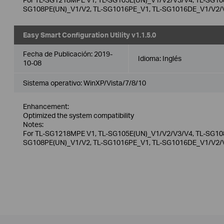
SG108PE(UN)_V1/V2, TL-SG1016PE_V1, TL-SG1016DE_V1/V2/V
Easy Smart Configuration Utility v1.1.5.0
Fecha de Publicación:
2019-
Idioma:
Inglés
10-08
Sistema operativo: WinXP/Vista/7/8/10
Enhancement:
Optimized the system compatibility
Notes:
For TL-SG1218MPE V1, TL-SG105E(UN)_V1/V2/V3/V4, TL-SG108
SG108PE(UN)_V1/V2, TL-SG1016PE_V1, TL-SG1016DE_V1/V2/V