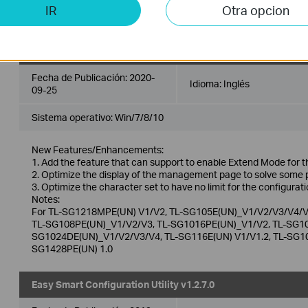
V1/V1.2/2.0/2.6, TL-SG105PE(UN) 1.0, TL-RP108GE(UN) 1.0, TL-
IR
Otra opcion
SG1210MPE V2.
Easy Smart Configuration Utility v1.3.1.0
Fecha de Publicación:
2020-
Idioma:
Inglés
09-25
Sistema operativo: Win/7/8/10
New Features/Enhancements:
1. Add the feature that can support to enable Extend Mode for t
2. Optimize the display of the management page to solve some 
3. Optimize the character set to have no limit for the configurati
Notes:
For TL-SG1218MPE(UN) V1/V2, TL-SG105E(UN)_V1/V2/V3/V4/V
TL-SG108PE(UN)_V1/V2/V3, TL-SG1016PE(UN)_V1/V2, TL-SG10
SG1024DE(UN)_V1/V2/V3/V4, TL-SG116E(UN) V1/V1.2, TL-SG105
SG1428PE(UN) 1.0
Easy Smart Configuration Utility v1.2.7.0