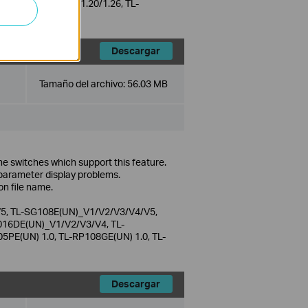
SG1428PE(UN) 1.0/1.20/1.26, TL-
Descargar
Tamaño del archivo:
56.03 MB
he switches which support this feature.
parameter display problems.
on file name.
5, TL-SG108E(UN)_V1/V2/V3/V4/V5,
16DE(UN)_V1/V2/V3/V4, TL-
PE(UN) 1.0, TL-RP108GE(UN) 1.0, TL-
Descargar