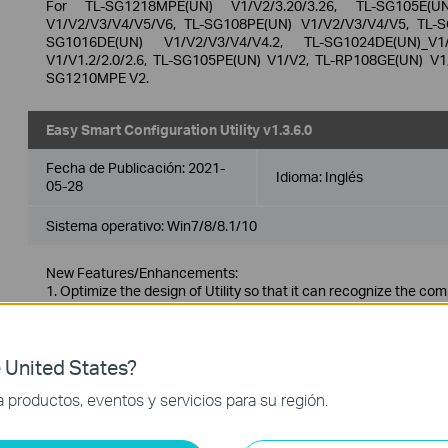
For TL-SG1218MPE(UN) V1/V2/3.20/3.26, TL-SG105E(U
V1/V2/V3/V4/V5/V6, TL-SG108PE(UN) V1/V2/V3/V4/V5, TL-S
SG1016DE(UN) V1/V2/V3/V4/V4.2, TL-SG1024DE(UN)_V1/V
V1/V1.2/2.0/2.6, TL-SG105PE(UN) V1/V2, TL-RP108GE(UN) V1
SG1210MPE V2.
Easy Smart Configuration Utility v1.3.6.0
Fecha de Publicación:
2021-
Idioma:
Inglés
05-28
Sistema operativo: Win7/8/8.1/10
New Features/Enhancements:
1. Optimize the design of Utility so that it can recognize the co
management mode, such as account password and LAG setting
2. Optimize the character set to support half-width characters
3. Optimize the display of the account password setting page.
4. Solved the problem that can not update the latest firmware of
 United States?
Notes:
productos, eventos y servicios para su región.
For TL-SG1218MPE(UN) V1/V2/3.20/3.26, TL-SG105E(UN)_V1/V2
SG108E(UN)_V1/V2/V3/V4/V5/V6, TL-SG108PE(UN)_V1/V2/V3, T
SG1016DE(UN)_V1/V2/V3/V4/V4.2, TL-SG1024DE(UN)_V1/V2/V3