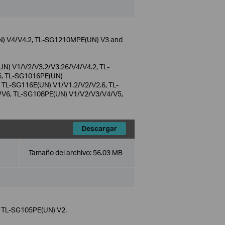
N) V4/V4.2, TL-SG1210MPE(UN) V3 and
N) V1/V2/V3.2/V3.26/V4/V4.2, TL-
6, TL-SG1016PE(UN)
TL-SG116E(UN) V1/V1.2/V2/V2.6, TL-
/V6, TL-SG108PE(UN) V1/V2/V3/V4/V5,
Descargar
Tamaño del archivo:
56.03 MB
d TL-SG105PE(UN) V2.