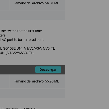
Tamaño del archivo:
56.01 MB
he switch for the first time.
ers.
LAG port to be mirrored port.
L-SG108E(UN)_V1/V2/V3/V4/V5, TL-
N)_V1/V2/V3/V4, TL-
Descargar
Tamaño del archivo:
55.96 MB
E(UN)_V1/V2/V3/V4, TL-