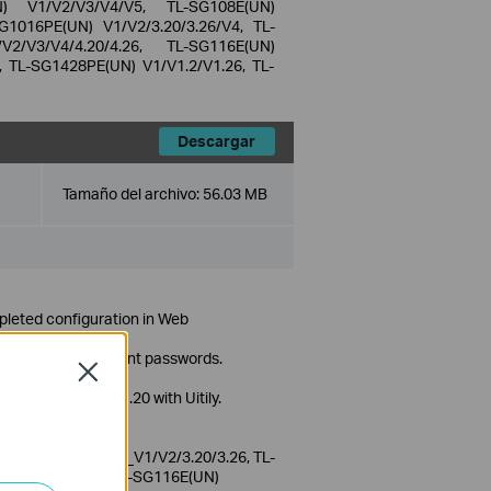
N) V1/V2/V3/V4/V5, TL-SG108E(UN)
G1016PE(UN) V1/V2/3.20/3.26/V4, TL-
2/V3/V4/4.20/4.26, TL-SG116E(UN)
, TL-SG1428PE(UN) V1/V1.2/V1.26, TL-
Descargar
Tamaño del archivo:
56.03 MB
mpleted configuration in Web
s.
 when setting account passwords.
Close
 the TL-SG116E V1.20 with Uitily.
/V3/V4/V5, TL-
L-SG1016PE(UN)_V1/V2/3.20/3.26, TL-
/V4/4.20/4.26, TL-SG116E(UN)