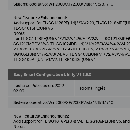
Sistema operativo: Win2000/XP/2003/Vista/7/8/8.1/10
New Features/Enhancements:
Add support for TL-SG1428PE(UN) V2/V2.20, TL-SG1218MPE(U
TL-SG1016PE(UN) V5
Notes:
For TL-SG1428PE(UN) V1/V1.2/V1.26/V2/V2.2, TL-SG1218MPE(U
SG1210MPE V2/V3, TL-SG1024DE(UN) V1/V2/V3/V4/V4.2/V4.2
V1/V2/V3.2/V3.26/V4/V5, TL-SG1016DE(UN) V1/V2/V3/V4/V4.2, 
SG105E(UN) V1/V2/V3/V4/V5, TL-SG108E(UN) V1/V2/V3/V4/V5
TL-SG105PE(UN) V1/V2, TL-RP108GE(UN) V1
Easy Smart Configuration Utility V1.3.9.0
Fecha de Publicación:
2022-
Idioma:
Inglés
02-09
Sistema operativo: Win2000/XP/2003/Vista/7/8/8.1/10
New Features/Enhancements:
Add support for TL-SG1016PE(UN) V4, TL-SG108PE(UN) V5, an
Notes: