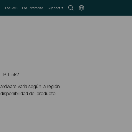
Search
Choose
e
For SMB
For Enterprise
Support
icon
location
 TP-Link?
hardware varía según la región.
disponibilidad del producto.