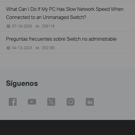
What Can I Do If My PC Has Slow Network Speed When
Connected to an Unmanaged Switch?
07-16-2026
359119
views
Preguntas frecuentes sobre Switch no administrable
04-13-2023
352180
views
Síguenos