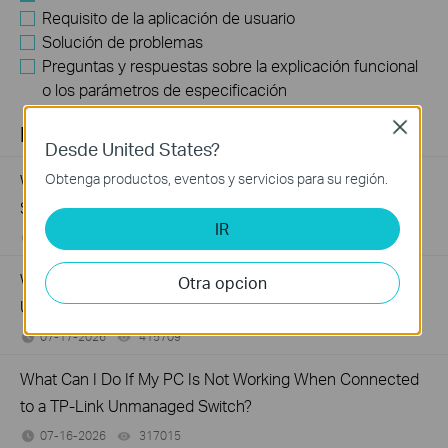
Requisito de la aplicación de usuario
Solución de problemas
Preguntas y respuestas sobre la explicación funcional
o los parámetros de especificación
Close
FAQs
Desde United States?
Obtenga productos, eventos y servicios para su región.
What Are the Differences in Features and Application
Scenarios Among Various Series Switches
IR
07-31-2026
407202
views
Why Are the Ethernet LED Indicators Off on My TP-Link
Otra opcion
Unmanaged Switch?
07-17-2026
415709
views
What Can I Do If My PC Is Not Working When Connected
to a TP-Link Unmanaged Switch?
07-16-2026
317015
views