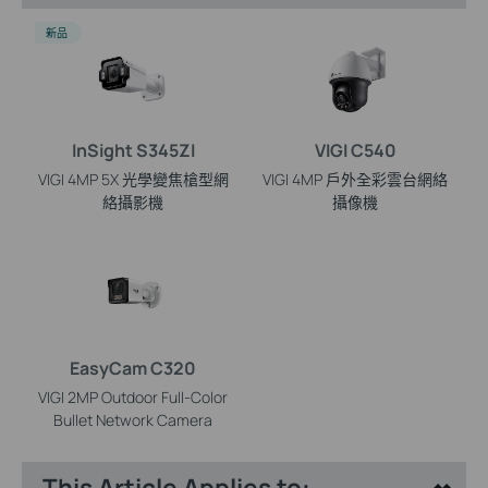
新品
InSight S345ZI
VIGI C540
VIGI 4MP 5X 光學變焦槍型網
VIGI 4MP 戶外全彩雲台網絡
絡攝影機
攝像機
EasyCam C320
VIGI 2MP Outdoor Full-Color
Bullet Network Camera
This Article Applies to: