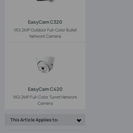
EasyCam C320
VIGI 2MP Outdoor Full-Color Bullet
Network Camera
EasyCam C420
VIGI 2MP Full-Color Turret Network
Camera
This Article Applies to: