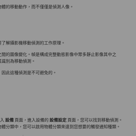
物體的移動動作，而不僅僅是偵測人像。
要了解攝影機移動偵測的工作原理。
之間的圖像變化。幀是構成完整動態影像中眾多靜止影像其中之
其識別為移動偵測。
，因此這種偵測是不可避免的。
進入
設備
頁面，進入設備的
設備設定
頁面，您可以找到移動偵測。
物體分類中，您可以啟用物體分類來達到您想要的觸發通知種類。