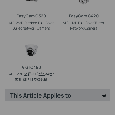
EasyCam C320
EasyCam C420
VIGI 2MP Outdoor Full-Color
VIGI 2MP Full-Color Turret
Bullet Network Camera
Network Camera
VIGI C450
VIGI 5MP 全彩半球型監視器/
商用網路監控攝影機
This Article Applies to: