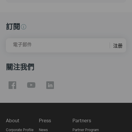
訂閱
電子郵件
注册
關注我們
About
Press
Partners
Corporate Profile
News
Partner Program