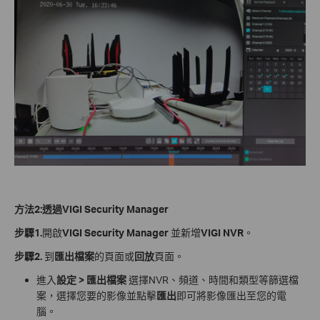
方法2:透過VIGI Security Manager
步驟1.
開啟
VIGI Security Manager
並新增
VIGI NVR
。
步驟2.
到
匯出檔案
的頁面或
回放
頁面。
進入
設定 > 匯出檔案
選擇NVR、頻道、時間和類型等篩選檔
案，選擇您要的影像並點擊
匯出
即可將影像匯出至您的電
腦。