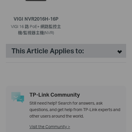
VIGI NVR2016H-16P
VIGI 16 路 PoE+ 網路監控主
機/監視器主機(NVR)
This Article Applies to:
TP-Link Community
Still need help? Search for answers, ask
questions, and get help from TP-Link experts and
other users around the world.
Visit the Community >