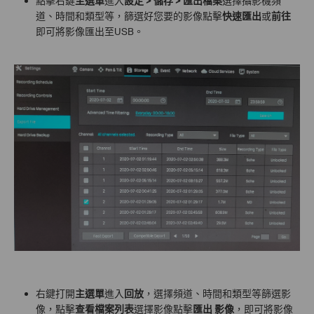
點擊右鍵
主選單
進入
設定 > 儲存 > 匯出檔案
選擇攝影機頻
道、時間和類型等，篩選好您要的影像點擊
快速匯出
或
前往
即可將影像匯出至USB。
右鍵打開
主選單
進入
回放
，選擇頻道、時間和類型等篩選影
像，點擊
查看檔案列表
選擇影像點擊
匯出
影像
，即可將影像