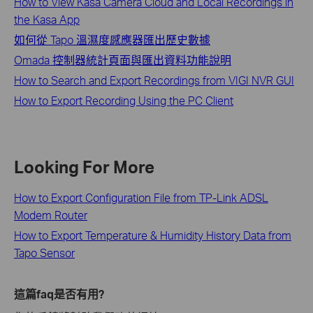
How to View Kasa Camera Cloud and Local Recordings in
the Kasa App
如何從 Tapo 溫濕度感應器匯出歷史數據
Omada 控制器統計頁面與匯出資料功能說明
How to Search and Export Recordings from VIGI NVR GUI
How to Export Recording Using the PC Client
Looking For More
How to Export Configuration File from TP-Link ADSL
Modem Router
How to Export Temperature & Humidity History Data from
Tapo Sensor
這篇faq是否有用?