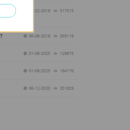
常
05-22-2018
317015
views
？
06-08-2018
359119
views
01-08-2025
129875
views
01-08-2025
184176
views
06-12-2020
351829
views