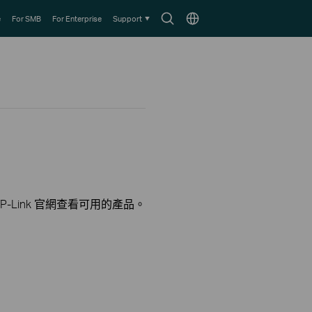
Search
Choose
e
For SMB
For Enterprise
Support
icon
location
-Link 官網查看可用的產品。