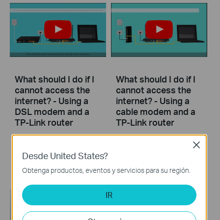
What should I do if I
What should I do if I
cannot access the
cannot access the
internet? - Using a
internet? - Using a
DSL modem and a
cable modem and a
TP-Link router
TP-Link router
Close
If you can’t access the internet using a DSL modem and TP-Link router, this video can help you solve the problem.
If you can’t access the internet using a cable modem and TP-Link router, follow this video step by step to solve your problem.
Desde United States?
More
More
Obtenga productos, eventos y servicios para su región.
IR