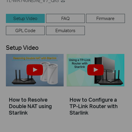
TL-WR740N(UN)_V7_QIG
Setup Video
FAQ
Firmware
GPL Code
Emulators
Setup Video
How to Resolve
How to Configure a
Double NAT using
TP-Link Router with
Starlink
Starlink