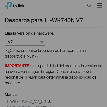
Click
Search
Menu
TP-Link, Reliably Smart
to
skip
the
Descarga para
TL-WR740N
V7
navigation
bar
Elija la versión de hardware:
V7
>
¿Cómo encontrar la versión de hardware en un
dispositivo TP-Link?
IMPORTANTE
: la disponibilidad del modelo y la versión de
hardware varía según la región. Consulte su sitio web
regional de TP-Link para determinar la disponibilidad del
producto.
Manual
TL-WR740N(EU)_V7_UG