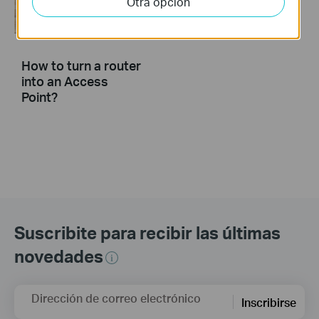
Otra opcion
How to turn a router
into an Access
Point?
Suscribite para recibir las últimas
novedades
Dirección de correo electrónico
Inscribirse