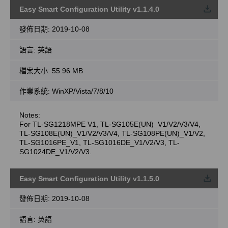
Easy Smart Configuration Utility v1.1.4.0
載
發佈日期:
2019-10-08
語言:
英語
檔案大小:
55.96 MB
作業系統: WinXP/Vista/7/8/10
Notes:
For TL-SG1218MPE V1, TL-SG105E(UN)_V1/V2/V3/V4,
TL-SG108E(UN)_V1/V2/V3/V4, TL-SG108PE(UN)_V1/V2,
TL-SG1016PE_V1, TL-SG1016DE_V1/V2/V3, TL-
SG1024DE_V1/V2/V3.
Easy Smart Configuration Utility v1.1.5.0
載
發佈日期:
2019-10-08
語言:
英語