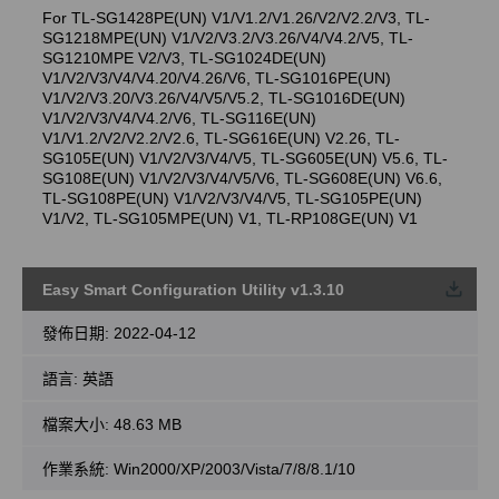
For TL-SG1428PE(UN) V1/V1.2/V1.26/V2/V2.2/V3, TL-
SG1218MPE(UN) V1/V2/V3.2/V3.26/V4/V4.2/V5, TL-
SG1210MPE V2/V3, TL-SG1024DE(UN)
V1/V2/V3/V4/V4.20/V4.26/V6, TL-SG1016PE(UN)
V1/V2/V3.20/V3.26/V4/V5/V5.2, TL-SG1016DE(UN)
V1/V2/V3/V4/V4.2/V6, TL-SG116E(UN)
V1/V1.2/V2/V2.2/V2.6, TL-SG616E(UN) V2.26, TL-
SG105E(UN) V1/V2/V3/V4/V5, TL-SG605E(UN) V5.6, TL-
SG108E(UN) V1/V2/V3/V4/V5/V6, TL-SG608E(UN) V6.6,
TL-SG108PE(UN) V1/V2/V3/V4/V5, TL-SG105PE(UN)
V1/V2, TL-SG105MPE(UN) V1, TL-RP108GE(UN) V1
Easy Smart Configuration Utility v1.3.10
載
發佈日期:
2022-04-12
語言:
英語
檔案大小:
48.63 MB
作業系統: Win2000/XP/2003/Vista/7/8/8.1/10