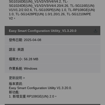
SG1016DE(UN)_V1/V2/V3/V4/V4.2, TL-
SG1024DE(UN)_V1/V2/V3/V4/4.20/4.26, TL-SG116E(UN)
V1/V1.2/2.0/2.6, TL-SG105PE(UN) 1.0, TL-RP108GE(UN)
1.0, TL-SG1428PE(UN) 1.0/1.20/1.26, TL-SG1210MPE
V2。
Easy Smart Configuration Utility_V1.3.20.0
載
發佈日期:
2025-04-08
語言:
英語
檔案大小:
56.28 MB
作業系統: Windows
更新說明 >
版本資訊:
Easy Smart Configuration Utility V1.3.20.0.
新功能:
1. 新增支援 RP108GE(UN) 2.0。