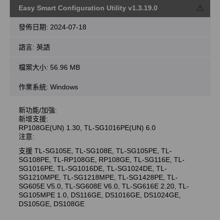
Easy Smart Configuration Utility v1.3.19.0
載
發佈日期:
2024-07-18
語言:
英語
檔案大小:
56.96 MB
作業系統: Windows
新功能/加強:
新增支援:
RP108GE(UN) 1.30, TL-SG1016PE(UN) 6.0
注意:
支援 TL-SG105E, TL-SG108E, TL-SG105PE, TL-
SG108PE, TL-RP108GE, RP108GE, TL-SG116E, TL-
SG1016PE, TL-SG1016DE, TL-SG1024DE, TL-
SG1210MPE, TL-SG1218MPE, TL-SG1428PE, TL-
SG605E V5.0, TL-SG608E V6.0, TL-SG616E 2.20, TL-
SG105MPE 1.0, DS116GE, DS1016GE, DS1024GE,
DS105GE, DS108GE