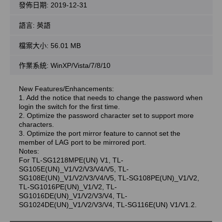
發佈日期:
2019-12-31
語言:
英語
檔案大小:
56.01 MB
作業系統: WinXP/Vista/7/8/10
New Features/Enhancements:
1. Add the notice that needs to change the password when
login the switch for the first time.
2. Optimize the password character set to support more
characters.
3. Optimize the port mirror feature to cannot set the
member of LAG port to be mirrored port.
Notes:
For TL-SG1218MPE(UN) V1, TL-
SG105E(UN)_V1/V2/V3/V4/V5, TL-
SG108E(UN)_V1/V2/V3/V4/V5, TL-SG108PE(UN)_V1/V2,
TL-SG1016PE(UN)_V1/V2, TL-
SG1016DE(UN)_V1/V2/V3/V4, TL-
SG1024DE(UN)_V1/V2/V3/V4, TL-SG116E(UN) V1/V1.2.