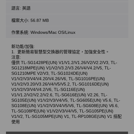
語言:
英語
檔案大小:
56.87 MB
作業系統: Windows/Mac OS/Linux
新功能/加強:
1. 更新簡易智慧型交換器的管理協定，加強安全性。
注意:
僅供 TL-SG1428PE(UN) V1/V1.2/V1.26/V2/V2.2/V3, TL-
SG1218MPE(UN) V1/V2/V3.2/V3.26/V4/V4.2/V5, TL-
SG1210MPE V2/V3, TL-SG1024DE(UN)
V1/V2/V3/V4/V4.20/V4.26/V6, TL-SG1016PE(UN)
V1/V2/V3.20/V3.26/V4/V5/V5.2, TL-SG1016DE(UN)
V1/V2/V3/V4/V4.2/V6, TL-SG116E(UN)
V1/V1.2/V2/V2.2/V2.6, TL-SG616E(UN) V2.26, TL-
SG105E(UN) V1/V2/V3/V4/V5, TL-SG605E(UN) V5.6, TL-
SG108E(UN) V1/V2/V3/V4/V5/V6, TL-SG608E(UN) V6.6,
TL-SG108PE(UN) V1/V2/V3/V4/V5, TL-SG105PE(UN)
V1/V2, TL-SG105MPE(UN) V1, TL-RP108GE(UN) V1 搭配
使用