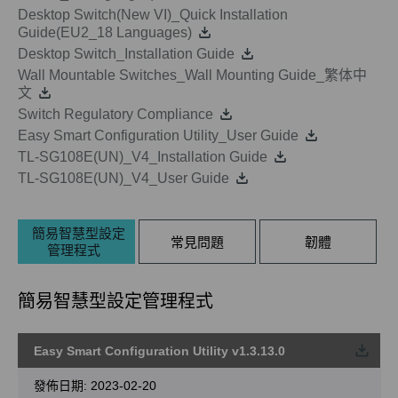
Desktop Switch(New VI)_Quick Installation
Guide(EU2_18 Languages)
Desktop Switch_Installation Guide
Wall Mountable Switches_Wall Mounting Guide_繁体中
文
Switch Regulatory Compliance
Easy Smart Configuration Utility_User Guide
TL-SG108E(UN)_V4_Installation Guide
TL-SG108E(UN)_V4_User Guide
簡易智慧型設定
常見問題
韌體
管理程式
簡易智慧型設定管理程式
Easy Smart Configuration Utility v1.3.13.0
載
發佈日期:
2023-02-20