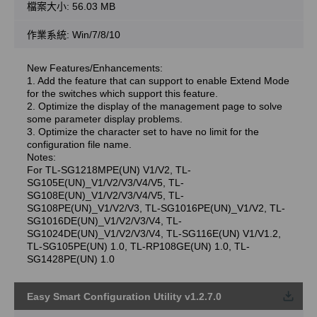
檔案大小:
56.03 MB
作業系統: Win/7/8/10
New Features/Enhancements:
1. Add the feature that can support to enable Extend Mode
for the switches which support this feature.
2. Optimize the display of the management page to solve
some parameter display problems.
3. Optimize the character set to have no limit for the
configuration file name.
Notes:
For TL-SG1218MPE(UN) V1/V2, TL-
SG105E(UN)_V1/V2/V3/V4/V5, TL-
SG108E(UN)_V1/V2/V3/V4/V5, TL-
SG108PE(UN)_V1/V2/V3, TL-SG1016PE(UN)_V1/V2, TL-
SG1016DE(UN)_V1/V2/V3/V4, TL-
SG1024DE(UN)_V1/V2/V3/V4, TL-SG116E(UN) V1/V1.2,
TL-SG105PE(UN) 1.0, TL-RP108GE(UN) 1.0, TL-
SG1428PE(UN) 1.0
Easy Smart Configuration Utility v1.2.7.0
載