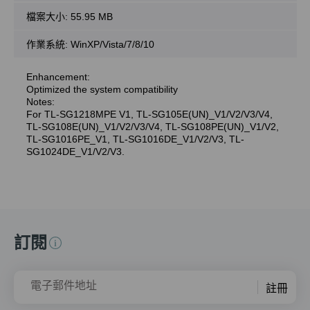
檔案大小:
55.95 MB
作業系統: WinXP/Vista/7/8/10
Enhancement:
Optimized the system compatibility
Notes:
For TL-SG1218MPE V1, TL-SG105E(UN)_V1/V2/V3/V4,
TL-SG108E(UN)_V1/V2/V3/V4, TL-SG108PE(UN)_V1/V2,
TL-SG1016PE_V1, TL-SG1016DE_V1/V2/V3, TL-
SG1024DE_V1/V2/V3.
訂閱
電子郵件地址
註冊