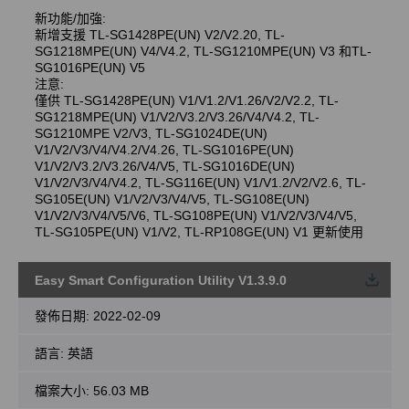
新功能/加強:
新增支援 TL-SG1428PE(UN) V2/V2.20, TL-
SG1218MPE(UN) V4/V4.2, TL-SG1210MPE(UN) V3 和TL-
SG1016PE(UN) V5
注意:
僅供 TL-SG1428PE(UN) V1/V1.2/V1.26/V2/V2.2, TL-
SG1218MPE(UN) V1/V2/V3.2/V3.26/V4/V4.2, TL-
SG1210MPE V2/V3, TL-SG1024DE(UN)
V1/V2/V3/V4/V4.2/V4.26, TL-SG1016PE(UN)
V1/V2/V3.2/V3.26/V4/V5, TL-SG1016DE(UN)
V1/V2/V3/V4/V4.2, TL-SG116E(UN) V1/V1.2/V2/V2.6, TL-
SG105E(UN) V1/V2/V3/V4/V5, TL-SG108E(UN)
V1/V2/V3/V4/V5/V6, TL-SG108PE(UN) V1/V2/V3/V4/V5,
TL-SG105PE(UN) V1/V2, TL-RP108GE(UN) V1 更新使用
Easy Smart Configuration Utility V1.3.9.0
載
發佈日期:
2022-02-09
語言:
英語
檔案大小:
56.03 MB