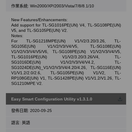
作業系統: Win2000/XP/2003/Vista/7/8/8.1/10
New Features/Enhancements:
Add support for TL-SG1016PE(UN) V4, TL-SG108PE(UN)
V5, and TL-SG105PE(UN) V2.
Notes:
For TL-SG1218MPE(UN) V1/V2/3.20/3.26, TL-
SG105E(UN) V1/V2/V3/V4/V5, TL-SG108E(UN)
V1/V2/V3/V4/V5/V6, TL-SG108PE(UN) V1/V2/V3/V4/V5,
TL-SG1016PE(UN) V1/V2/3.20/3.26/V4, TL-
SG1016DE(UN) V1/V2/V3/V4/V4.2, TL-
SG1024DE(UN)_V1/V2/V3/V4/4.20/4.26, TL-SG116E(UN)
V1/V1.2/2.0/2.6, TL-SG105PE(UN) V1/V2, TL-
RP108GE(UN) V1, TL-SG1428PE(UN) V1/V1.2/V1.26, TL-
SG1210MPE V2.
Easy Smart Configuration Utility v1.3.1.0
載
發佈日期:
2020-09-25
語言:
英語