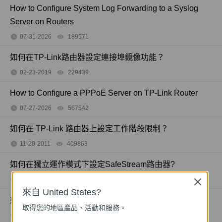
How to Configure System Log Forwarding to a Syslog
Server on Routers
07-31-2026
189571
views
如何在TP-Link路由器設定連接埠鏡像功能？
02-23-2019
229439
views
How to Configure a PPPoE Server on TP-Link Router
07-27-2026
567542
views
如何在 TP-Link 路由器上設定工作階段限制？
11-20-2011
409863
views
如何在獨立運作模式下設定SafeStream路由器?
10-26-2023
176499
views
Close
來自 United States?
如何開啟 TP-Link 路由器上的連接埠
取得您的地區產品、活動和服務。
11-20-2011
1213058
views