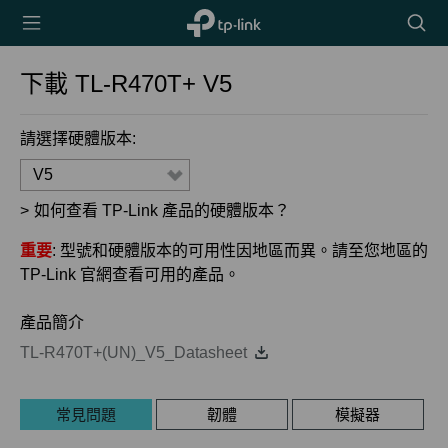
TP-Link,
搜
Reliably
尋
Smart
圖
下載
TL-R470T+
V5
示
請選擇硬體版本:
V5
>
如何查看 TP-Link 產品的硬體版本？
重要
: 型號和硬體版本的可用性因地區而異。請至您地區的
TP-Link 官網查看可用的產品。
產品簡介
TL-R470T+(UN)_V5_Datasheet
常見問題
韌體
模擬器