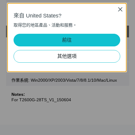
Close
Notes:
來自 United States?
For T2600G-28TS_V1.
取得您的地區產品、活動和服務。
T2600G-28TS_V1_MIBs_150604
載
前往
發佈日期:
2015-10-14
語言:
英語
其他選項
檔案大小:
144 KB
作業系統: Win2000/XP/2003/Vista/7/8/8.1/10/Mac/Linux
Notes:
For T2600G-28TS_V1_150604