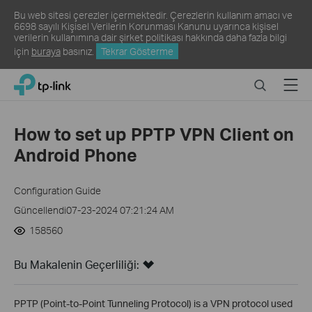
Bu web sitesi çerezler içermektedir. Çerezlerin kullanım amacı ve
6698 sayılı Kişisel Verilerin Korunması Kanunu uyarınca kişisel
verilerin kullanımına dair şirket politikası hakkında daha fazla bilgi
için
buraya
basınız.
Tekrar Gösterme
Click
Search
Menu
TP-Link, Reliably Smart
to
skip
the
How to set up PPTP VPN Client on
navigation
Android Phone
bar
Configuration Guide
Güncellendi07-23-2024 07:21:24 AM
158560
Bu Makalenin Geçerliliği:
PPTP (Point-to-Point Tunneling Protocol) is a VPN protocol used