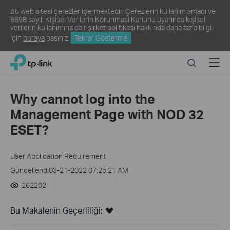
Bu web sitesi çerezler içermektedir. Çerezlerin kullanım amacı ve
6698 sayılı Kişisel Verilerin Korunması Kanunu uyarınca kişisel
verilerin kullanımına dair şirket politikası hakkında daha fazla bilgi
için
buraya
basınız.
Tekrar Gösterme
Click
Search
Menu
TP-Link, Reliably Smart
to
skip
the
Why cannot log into the
navigation
Management Page with NOD 32
bar
ESET?
User Application Requirement
Güncellendi03-21-2022 07:25:21 AM
262202
Bu Makalenin Geçerliliği: