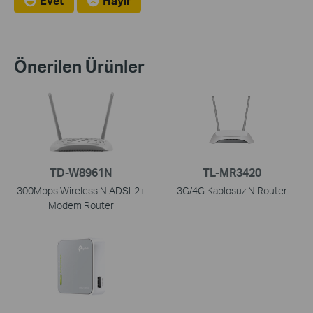
Evet
Hayır
Önerilen Ürünler
TD-W8961N
TL-MR3420
300Mbps Wireless N ADSL2+
3G/4G Kablosuz N Router
Modem Router