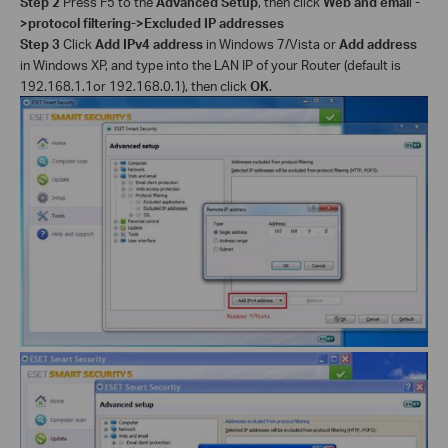
Step 2
Press F5 to the
Advanced Setup
, then click
Web and emai
l
-
>protocol filtering->Excluded IP addresses
Step 3
Click
Add IPv4 address
in Windows 7/Vista or
Add address
in Windows XP, and type into the LAN IP of your Router (default is
192.168.1.1or 192.168.0.1), then click
OK
.