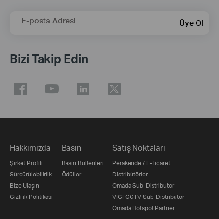
E-posta Adresi
Üye Ol
Bizi Takip Edin
Hakkımızda
Basın
Satış Noktaları
Şirket Profili
Basın Bültenleri
Perakende / E-Ticaret
Sürdürülebilirlik
Ödüller
Distribütörler
Bize Ulaşın
Omada Sub-Distributor
Gizlilik Politikası
VIGI CCTV Sub-Distributor
Omada Hotspot Partner