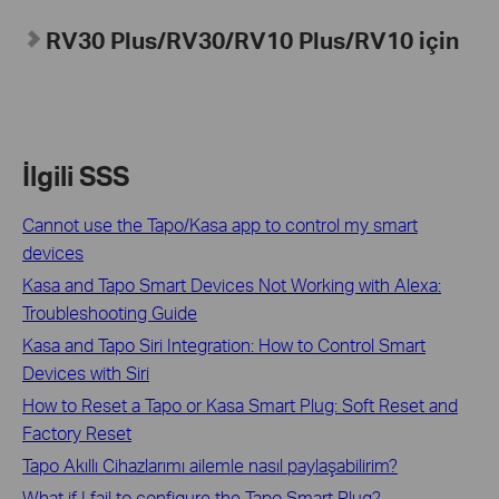
RV30 Plus/RV30/RV10 Plus/RV10 için
İlgili SSS
Cannot use the Tapo/Kasa app to control my smart
devices
Kasa and Tapo Smart Devices Not Working with Alexa:
Troubleshooting Guide
Kasa and Tapo Siri Integration: How to Control Smart
Devices with Siri
How to Reset a Tapo or Kasa Smart Plug: Soft Reset and
Factory Reset
Tapo Akıllı Cihazlarımı ailemle nasıl paylaşabilirim?
What if I fail to configure the Tapo Smart Plug?