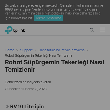
Bu web sitesi çerezler içermektedir. Çerezlerin kullanım amacı ve
6698 sayılı Kişisel Verilerin Korunması Kanunu uyarınca kişisel
verilerin kullanımına dair şirket politikası hakkında daha fazla bilgi
için
buraya
basınız.
Tekrar Gösterme
Click
Search
Menu
TP-Link, Reliably Smart
to
skip
the
navigation
Home
Support
Daha fazlasına ihtiyacınız varsa
bar
Robot Süpürgemin Tekerleği Nasıl Temizlenir
Robot Süpürgemin Tekerleği Nasıl
Temizlenir
Daha fazlasına ihtiyacınız varsa
GüncellendiHaziran 8, 2023
RV10 Lite için