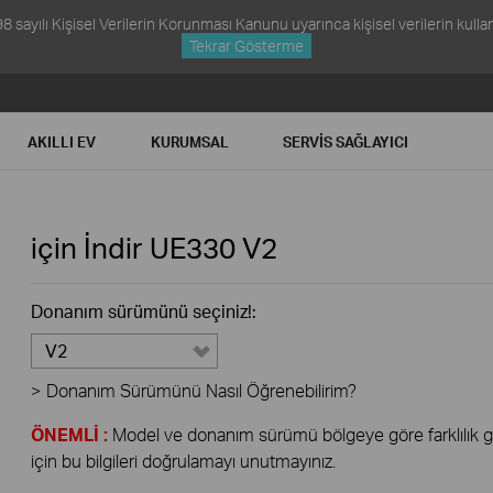
ayılı Kişisel Verilerin Korunması Kanunu uyarınca kişisel verilerin kullanım
Tekrar Gösterme
AKILLI EV
KURUMSAL
SERVIS SAĞLAYICI
için İndir
UE330
V2
Donanım sürümünü seçiniz!:
V2
>
Donanım Sürümünü Nasıl Öğrenebilirim?
ÖNEMLİ :
Model ve donanım sürümü bölgeye göre farklılık gös
için bu bilgileri doğrulamayı unutmayınız.