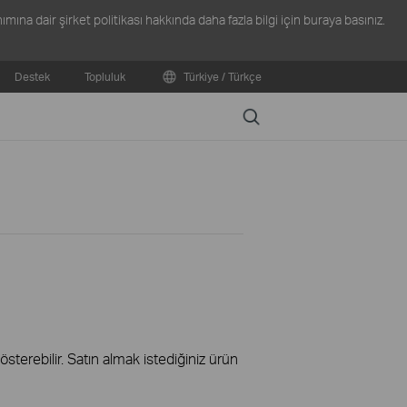
ına dair şirket politikası hakkında daha fazla bilgi için
buraya
basınız.
Destek
Topluluk
Türkiye / Türkçe
Search
terebilir. Satın almak istediğiniz ürün