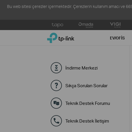
Bu web sitesi çerezler içermektedir. Çerezlerin kullanım amacı ve 6698 s
Click
to
TP-Link, Reliably Smart
skip
EV/OFIS
the
navigation
bar
İndirme Merkezi
Sıkça Sorulan Sorular
Teknik Destek Forumu
Teknik Destek İletişim