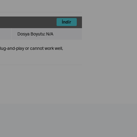
İndir
Dosya Boyutu:
N/A
plug-and-play or cannot work well,