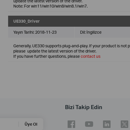
update the latest version of the driver.
Note: For win11/win10/win8/win8.1/win7.
UE330_Driver
Yayın Tarihi:
2018-11-23
Dil:
İngilizce
Generally, UE330 supports plug-and-play. If your product is not 
please update the latest version of the driver.
If you have further questions, please
contact us
Bizi Takip Edin
Üye Ol