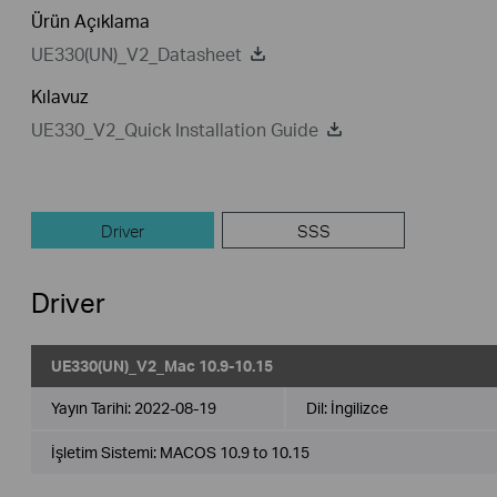
Ürün Açıklama
UE330(UN)_V2_Datasheet
Kılavuz
UE330_V2_Quick Installation Guide
Driver
SSS
Driver
UE330(UN)_V2_Mac 10.9-10.15
Yayın Tarihi:
2022-08-19
Dil:
İngilizce
İşletim Sistemi: MACOS 10.9 to 10.15