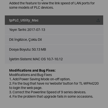
Added the feature to view the link speed of LAN ports for
some models of PLC devices.
tpPLC_Utility_Mac
Yayın Tarihi:
2017-07-13
Dil:
İngilizce, Çoklu Dil
Dosya Boyutu:
50.13 MB
İşletim Sistemi: MAC OS 10.7-10.12
Modifications and Bug Fixes:
Modifications and Bug Fixes
1. Add Power Saving Mode on-off option.
2. Fix the bug that have no 'website' button for TL-WPA4220
to login the web page.
3. Correct the Powerline Speed of 9 series devices.
4. Fix the problem that upgrade fails in some occasions.