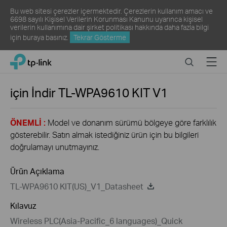
Bu web sitesi çerezler içermektedir. Çerezlerin kullanım amacı ve
6698 sayılı Kişisel Verilerin Korunması Kanunu uyarınca kişisel
verilerin kullanımına dair şirket politikası hakkında daha fazla bilgi
için
buraya
basınız.
Tekrar Gösterme
Click
Search
Menu
TP-Link, Reliably Smart
to
skip
the
için İndir
TL-WPA9610 KIT
V1
navigation
bar
ÖNEMLİ :
Model ve donanım sürümü bölgeye göre farklılık
gösterebilir. Satın almak istediğiniz ürün için bu bilgileri
doğrulamayı unutmayınız.
Ürün Açıklama
TL-WPA9610 KIT(US)_V1_Datasheet
Kılavuz
Wireless PLC(Asia-Pacific_6 languages)_Quick