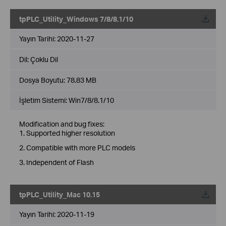
tpPLC_Utility_Windows 7/8/8.1/10
Yayın Tarihi:
2020-11-27
Dil:
Çoklu Dil
Dosya Boyutu:
78.83 MB
İşletim Sistemi: Win7/8/8.1/10
Modification and bug fixes:
1. Supported higher resolution
2. Compatible with more PLC models
3. Independent of Flash
tpPLC_Utility_Mac 10.15
Yayın Tarihi:
2020-11-19