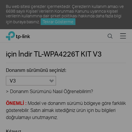
Bu web sitesi çerezler içermektedir. Çerezlerin kullanım amacı ve
6698 sayılı Kişisel Verilerin Korunması Kanunu uyarınca kişisel
verilerin kullanımına dair şirket politikası hakkında daha fazla bilgi
için
buraya
basınız.
Tekrar Gösterme
Click
Search
Menu
TP-Link, Reliably Smart
to
skip
the
için İndir
TL-WPA4226T KIT
V3
navigation
bar
Donanım sürümünü seçiniz!:
V3
>
Donanım Sürümünü Nasıl Öğrenebilirim?
ÖNEMLİ :
Model ve donanım sürümü bölgeye göre farklılık
gösterebilir. Satın almak istediğiniz ürün için bu bilgileri
doğrulamayı unutmayınız.
Kılavuz