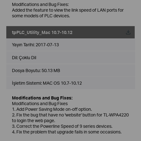
Modifications and Bug Fixes:
Added the feature to view the link speed of LAN ports for
some models of PLC devices.
tpPLC_Utility_Mac 10.7-10.12
Yayın Tarihi:
2017-07-13
Dil:
Çoklu Dil
Dosya Boyutu:
50.13 MB
İşletim Sistemi: MAC OS 10.7-10.12
Modifications and Bug Fixes:
Modifications and Bug Fixes
1. Add Power Saving Mode on-off option.
2. Fix the bug that have no 'website' button for TL-WPA4220
to login the web page.
3. Correct the Powerline Speed of 9 series devices.
4. Fix the problem that upgrade fails in some occasions.