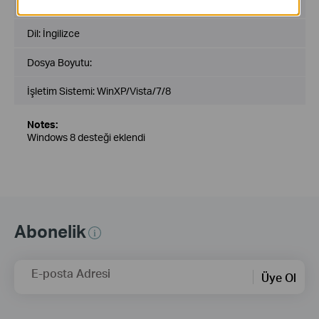
Yayın Tarihi:
2013-06-20
Dil:
İngilizce
Dosya Boyutu:
İşletim Sistemi: WinXP/Vista/7/8
Notes:
Windows 8 desteği eklendi
Abonelik
E-posta Adresi
Üye Ol