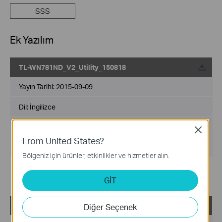
SSS
Ek Yazılım
TL-WN781ND_V2_Utility_150818
Yayın Tarihi:
2015-09-09
Dil:
İngilizce
Dosya Boyutu:
20.52 MB
Close
From United States?
İşletim Sistemi: Win 8.1/8/7/XP/Vista
Bölgeniz için ürünler, etkinlikler ve hizmetler alın.
Notes:
For TL-WN781ND_V2
GİT
TL-WN781ND_V2_Utility
Diğer Seçenek