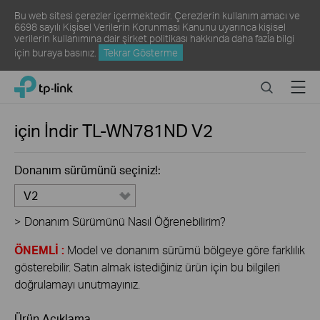
Bu web sitesi çerezler içermektedir. Çerezlerin kullanım amacı ve
6698 sayılı Kişisel Verilerin Korunması Kanunu uyarınca kişisel
verilerin kullanımına dair şirket politikası hakkında daha fazla bilgi
için
buraya
basınız.
Tekrar Gösterme
Click
Search
Menu
TP-Link, Reliably Smart
to
skip
the
için İndir
TL-WN781ND
V2
navigation
bar
Donanım sürümünü seçiniz!:
V2
>
Donanım Sürümünü Nasıl Öğrenebilirim?
ÖNEMLİ :
Model ve donanım sürümü bölgeye göre farklılık
gösterebilir. Satın almak istediğiniz ürün için bu bilgileri
doğrulamayı unutmayınız.
Ürün Açıklama