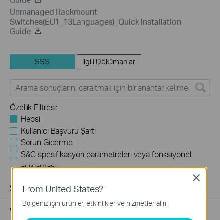
Unmanaged Rackmount
Switches(EU1_13Languages)_Quick Installation
Guide
SSS
İlgili Dökümanlar
Özellik Filtresi:
Hepsi
Kullanıcı Başvuru Şartı
Sorun Giderme
S&C spesifikasyon parametreleri veya fonksiyonel
açıklaması
Close
SSS
From United States?
Bölgeniz için ürünler, etkinlikler ve hizmetler alın.
What Are the Differences in Features and Application