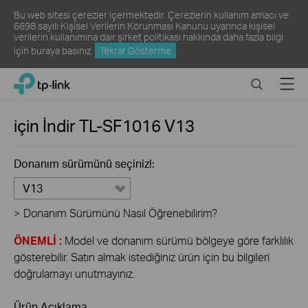
Bu web sitesi çerezler içermektedir. Çerezlerin kullanım amacı ve
6698 sayılı Kişisel Verilerin Korunması Kanunu uyarınca kişisel
verilerin kullanımına dair şirket politikası hakkında daha fazla bilgi
için
buraya
basınız.
Tekrar Gösterme
Click
Search
Menu
TP-Link, Reliably Smart
to
skip
the
için İndir
TL-SF1016
V13
navigation
bar
Donanım sürümünü seçiniz!:
V13
>
Donanım Sürümünü Nasıl Öğrenebilirim?
ÖNEMLİ :
Model ve donanım sürümü bölgeye göre farklılık
gösterebilir. Satın almak istediğiniz ürün için bu bilgileri
doğrulamayı unutmayınız.
Ürün Açıklama