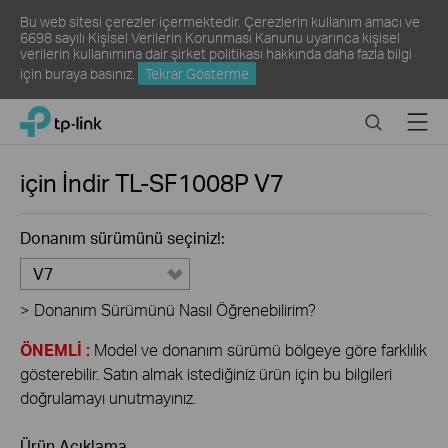
Bu web sitesi çerezler içermektedir. Çerezlerin kullanım amacı ve
6698 sayılı Kişisel Verilerin Korunması Kanunu uyarınca kişisel
verilerin kullanımına dair şirket politikası hakkında daha fazla bilgi
için
buraya
basınız.
Tekrar Gösterme
Click
Search
Menu
TP-Link, Reliably Smart
to
skip
the
için İndir
TL-SF1008P
V7
navigation
bar
Donanım sürümünü seçiniz!:
V7
>
Donanım Sürümünü Nasıl Öğrenebilirim?
ÖNEMLİ :
Model ve donanım sürümü bölgeye göre farklılık
gösterebilir. Satın almak istediğiniz ürün için bu bilgileri
doğrulamayı unutmayınız.
Ürün Açıklama