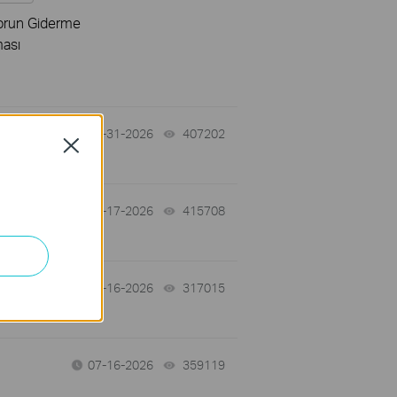
orun Giderme
ması
07-31-2026
407202
views
Close
07-17-2026
415708
views
 a
07-16-2026
317015
views
07-16-2026
359119
views