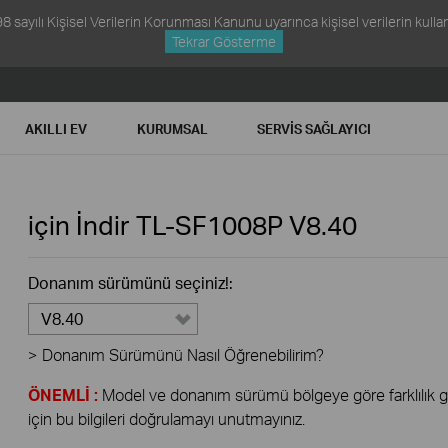
ayılı Kişisel Verilerin Korunması Kanunu uyarınca kişisel verilerin kullanım
Tekrar Gösterme
AKILLI EV
KURUMSAL
SERVIS SAĞLAYICI
için İndir
TL-SF1008P
V8.40
Donanım sürümünü seçiniz!:
V8.40
>
Donanım Sürümünü Nasıl Öğrenebilirim?
ÖNEMLİ :
Model ve donanım sürümü bölgeye göre farklılık gös
için bu bilgileri doğrulamayı unutmayınız.