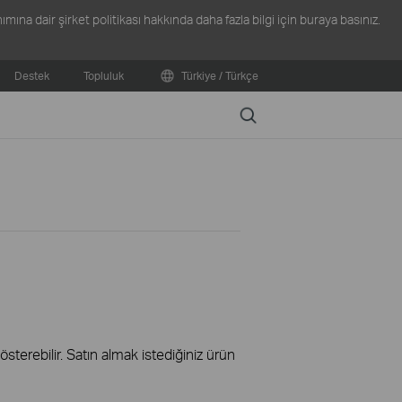
ına dair şirket politikası hakkında daha fazla bilgi için
buraya
basınız.
Destek
Topluluk
Türkiye / Türkçe
Search
terebilir. Satın almak istediğiniz ürün