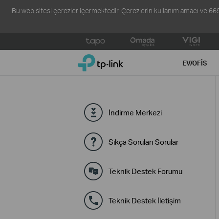
Bu web sitesi çerezler içermektedir. Çerezlerin kullanım amacı ve 6698 s
Click
to
TP-Link, Reliably Smart
skip
EV/OFIS
the
navigation
bar
İndirme Merkezi
Sıkça Sorulan Sorular
Teknik Destek Forumu
Teknik Destek İletişim