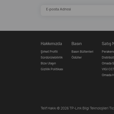
E-posta Adresi
Hakkımızda
Basın
Satış 
Şirket Profili
Basın Bültenleri
Perakend
Sürdürülebilirlik
Ödüller
Distribüt
Bize Ulaşın
Omada Su
Gizlilik Politikası
VIGI CCT
Omada H
Telif Hakkı © 2026 TP-Link Bilgi Teknolojileri Tic.