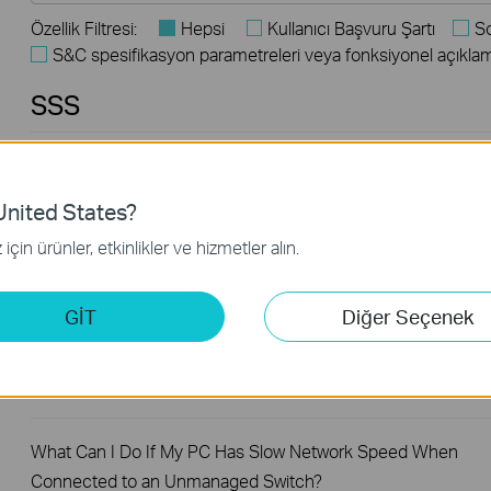
Özellik Filtresi:
Hepsi
Kullanıcı Başvuru Şartı
S
S&C spesifikasyon parametreleri veya fonksiyonel açıkla
SSS
What Are the Differences in Features and Application
Scenarios Among Various Series Switches
nited States?
için ürünler, etkinlikler ve hizmetler alın.
Why Are the Ethernet LED Indicators Off on My TP-Link
Unmanaged Switch?
GİT
Diğer Seçenek
What Can I Do If My PC Is Not Working When Connected to
TP-Link Unmanaged Switch?
What Can I Do If My PC Has Slow Network Speed When
Connected to an Unmanaged Switch?