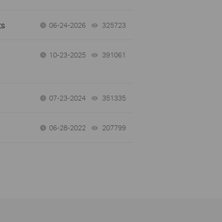
ts
06-24-2026
325723
views
10-23-2025
391061
views
07-23-2024
351335
views
06-28-2022
207799
views