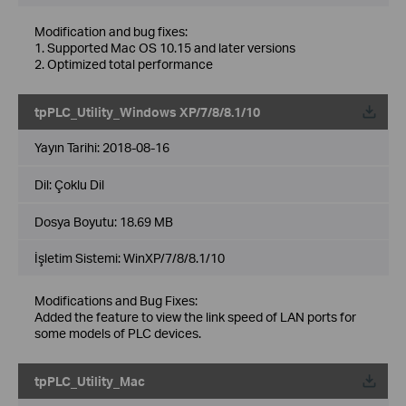
Modification and bug fixes:
1. Supported Mac OS 10.15 and later versions
2. Optimized total performance
tpPLC_Utility_Windows XP/7/8/8.1/10
Yayın Tarihi:
2018-08-16
Dil:
Çoklu Dil
Dosya Boyutu:
18.69 MB
İşletim Sistemi: WinXP/7/8/8.1/10
Modifications and Bug Fixes:
Added the feature to view the link speed of LAN ports for
some models of PLC devices.
tpPLC_Utility_Mac