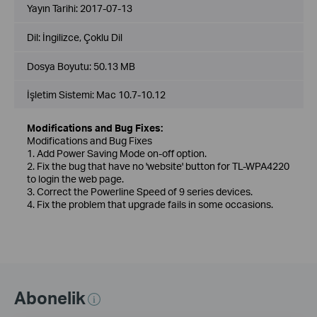
Yayın Tarihi:
2017-07-13
Dil:
İngilizce, Çoklu Dil
Dosya Boyutu:
50.13 MB
İşletim Sistemi: Mac 10.7-10.12
Modifications and Bug Fixes:
Modifications and Bug Fixes
1. Add Power Saving Mode on-off option.
2. Fix the bug that have no 'website' button for TL-WPA4220
to login the web page.
3. Correct the Powerline Speed of 9 series devices.
4. Fix the problem that upgrade fails in some occasions.
Abonelik