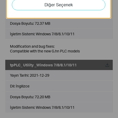
Yayın Tarihi:
2022-06-27
Diğer Seçenek
Dil:
Çoklu Dil
Dosya Boyutu:
72.37 MB
İşletim Sistemi: Windows 7/8/8.1/10/11
Modification and bug fixes:
Compatible with the new G.hn PLC models
tpPLC_ Utility _Windows 7/8/8.1/10/11
Yayın Tarihi:
2021-12-29
Dil:
İngilizce
Dosya Boyutu:
72.20 MB
İşletim Sistemi: Windows 7/8/8.1/10/11