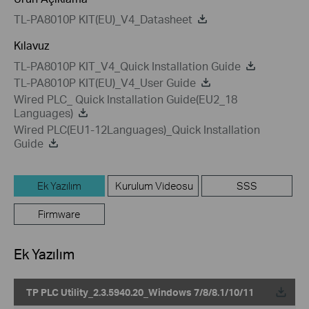
TL-PA8010P KIT(EU)_V4_Datasheet
Kılavuz
TL-PA8010P KIT_V4_Quick Installation Guide
TL-PA8010P KIT(EU)_V4_User Guide
Wired PLC_ Quick Installation Guide(EU2_18
Languages)
Wired PLC(EU1-12Languages)_Quick Installation
Guide
Ek Yazılım
Kurulum Videosu
SSS
Firmware
Ek Yazılım
TP PLC Utility_2.3.5940.20_Windows 7/8/8.1/10/11