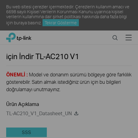
Bu web sitesi çerezler içermektedir. Çerezlerin kullanım amacı ve
6698 sayılı Kişisel Verilerin Korunması Kanunu uyarınca kişisel
verilerin kullanımına dair şirket politikası hakkında daha fazla bilgi
için
buraya
basınız.
Tekrar Gösterme
Click
Search
Menu
TP-Link, Reliably Smart
to
skip
the
için İndir
TL-AC210
V1
navigation
bar
ÖNEMLİ :
Model ve donanım sürümü bölgeye göre farklılık
gösterebilir. Satın almak istediğiniz ürün için bu bilgileri
doğrulamayı unutmayınız.
Ürün Açıklama
TL-AC210_V1_Datasheet_UN
SSS