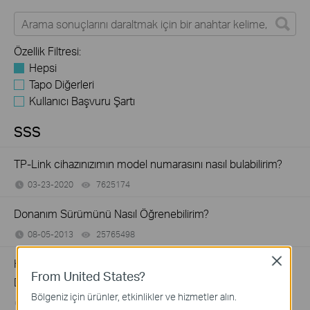
Özellik Filtresi:
Hepsi
Tapo Diğerleri
Kullanıcı Başvuru Şartı
SSS
TP-Link cihazınızımın model numarasını nasıl bulabilirim?
03-23-2020
7625174
views
Donanım Sürümünü Nasıl Öğrenebilirim?
08-05-2013
25765498
views
Close
How to Find the Serial Number (S/N) on Your TP-Link
From United States?
Device
Bölgeniz için ürünler, etkinlikler ve hizmetler alın.
03-19-2013
489171
views